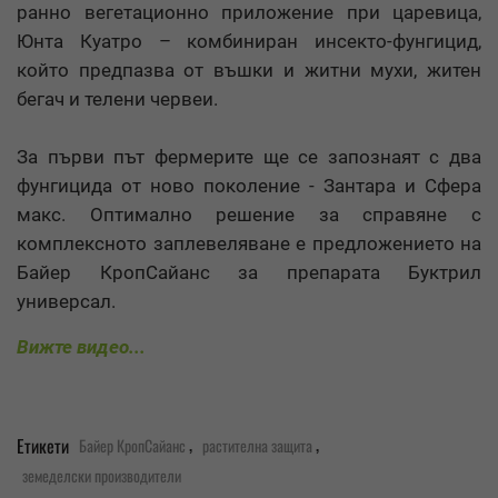
ранно вегетационно приложение при царевица,
Юнта Куатро – комбиниран инсекто-фунгицид,
който предпазва от въшки и житни мухи, житен
бегач и телени червеи.
За първи път фермерите ще се запознаят с два
фунгицида от ново поколение - Зантара и Сфера
макс. Оптимално решение за справяне с
комплексното заплевеляване е предложението на
Байер КропСайанс за препарата Буктрил
универсал.
Вижте видео...
,
,
Етикети
Байер КропСайанс
растителна защита
земеделски производители