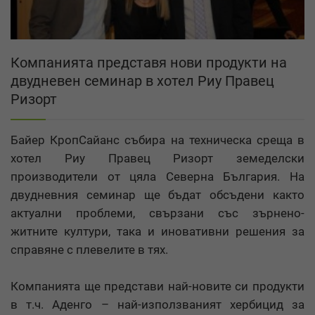
Компанията представя нови продукти на
двудневен семинар в хотел Риу Правец
Ризорт
Байер КропСайанс събира на техническа среща в
хотел Риу Правец Ризорт земеделски
производители от цяла Северна България. На
двудневния семинар ще бъдат обсъдени както
актуални проблеми, свързани със зърнено-
житните култури, така и иновативни решения за
справяне с плевелите в тях.
Компанията ще представи най-новите си продукти
в т.ч. Аденго – най-използваният хербицид за