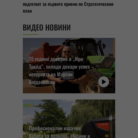
подготвят за първите приеми по Стратегическия
план
ВИДЕО НОВИНИ
15 години доверие в „Ири
Трейд“, хиляди декари успех –
историята на Мартин
Богдановски
Професионални косачки
Kubota за паркове, общини и