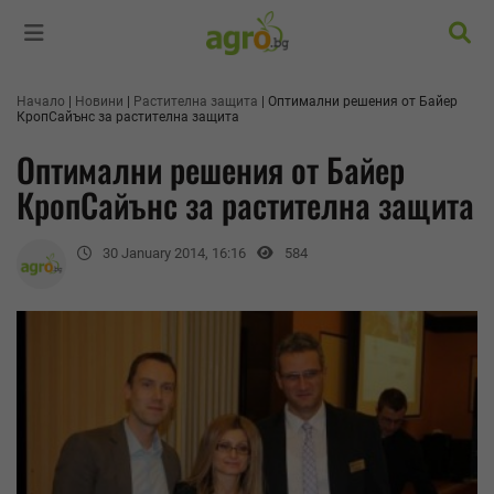
Търс
Начало
Новини
Растителна защита
Оптимални решения от Байер
КропСайънс за растителна защита
Оптимални решения от Байер
КропСайънс за растителна защита
30 January 2014, 16:16
584