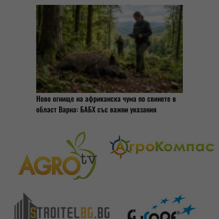
Ново огнище на африканска чума по свинете в
област Варна: БАБХ със важни указания