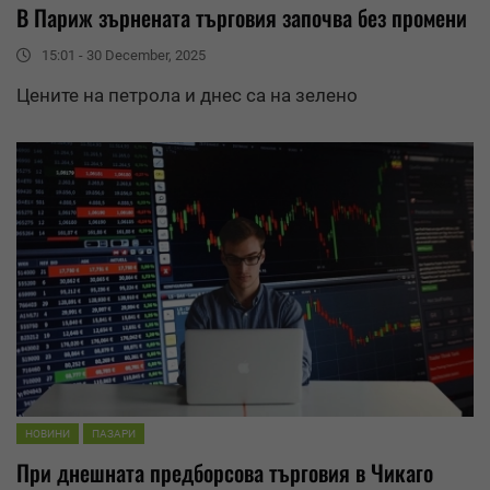
В Париж зърнената търговия започва без промени
15:01 - 30 December, 2025
Цените на петрола и днес са на зелено
НОВИНИ
ПАЗАРИ
При днешната предборсова търговия в Чикаго