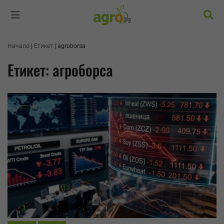
Търс
Начало
Етикет
agroborsa
Етикет: агроборса