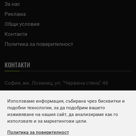
За нас
Реклама
Общи условия
Контакти
Политика за поверителност
КОНТАКТИ
София, жк. Лозенец, ул. "Червена стена" 46
тел:
0700 200 63
Използваме информация, събирана чрез бисквитки и
Email:
office@agro.bg
подобни технологии, за да подобрим вашето
изживяване на нашия сайт, да анализираме как го
използвате и за маркетингови цели.
FACEBOOK
Политика за поверителност