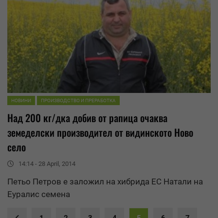
НОВИНИ
ПРОИЗВОДСТВО И ПРЕРАБОТКА
Над 200 кг/дка добив от рапица очаква
земеделски производител от видинското Ново
село
14:14 - 28 April, 2014
Петьо Петров е заложил на хибрида ЕС Натали на
Еуралис
семена