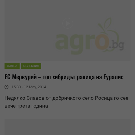
ВИДЕА
СЕЛЕКЦИЯ
ЕС Меркурий – топ хибридът рапица на
Еуралис
15:30 - 12 May, 2014
Недялко Славов от добричкото село Росица го сее
вече трета година