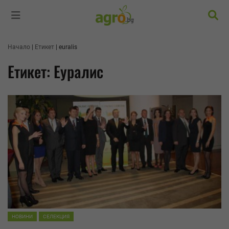
Търс
Начало
Етикет
euralis
Етикет: Еуралис
НОВИНИ
СЕЛЕКЦИЯ