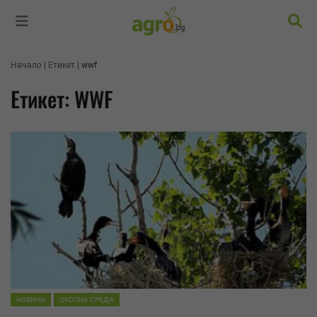
Търс
Начало
Етикет
wwf
Етикет: WWF
НОВИНИ
ОКОЛНА СРЕДА