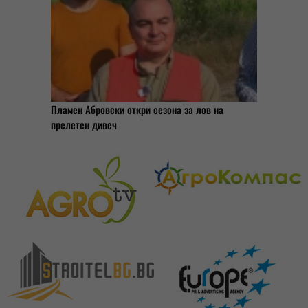
Пламен Абровски откри сезона за лов на
прелетен дивеч