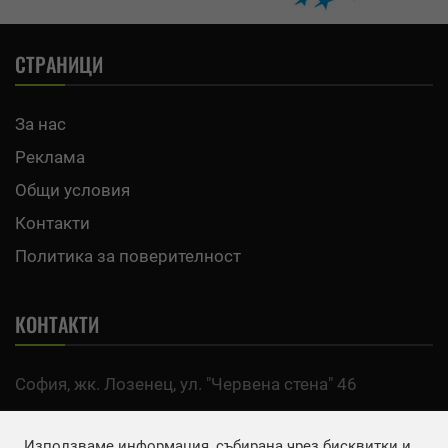
СТРАНИЦИ
За нас
Реклама
Общи условия
Контакти
Политика за поверителност
КОНТАКТИ
София, жк. Лозенец, ул. "Червена стена" 46
тел:
0700 200 63
Използваме информация, събирана чрез бисквитки и