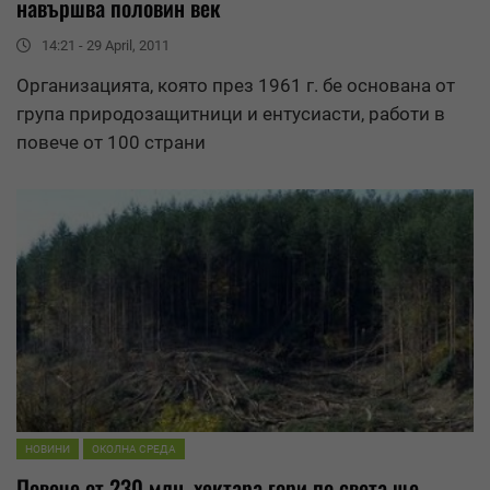
навършва половин век
14:21 - 29 April, 2011
Организацията, която през 1961 г. бе основана от
група природозащитници и ентусиасти, работи в
повече от 100 страни
НОВИНИ
ОКОЛНА СРЕДА
Повече от 230 млн. хектара гори по света ще