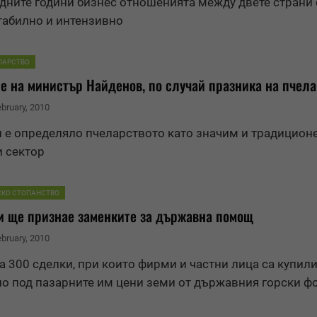
дните години бизнес отношенията между двете страни 
табилно и интензивно
ЛАРСТВО
е на министър Най
ден
ов, по случай празника на пчел
ebruary, 2010
 е определяло пчеларството като значим и традицион
 сектор
СКО СТОПАНСТВО
и ще признае заменките за държавна помощ
ebruary, 2010
а 300 сделки, при които фирми и частни лица са купили
о под пазарните им цени земи от държавния горски ф