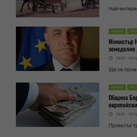
Най-интере
НОВИНИ
ЛЮБ
Министър 
земеделие
15:57 - 19 F
Ще се пров
НОВИНИ
ИНС
Община Бор
европейски
15:51 - 19 F
Проектът т