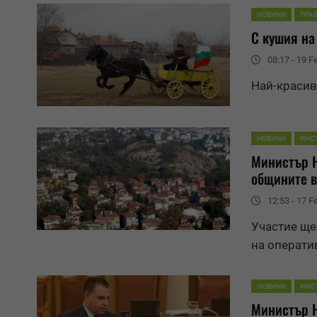
НОВИНИ
ПРА
С кушия на
08:17 - 19 F
Най-красив
НОВИНИ
ИНС
Министър 
общините 
12:53 - 17 F
Участие ще
на операти
НОВИНИ
ИНС
Министър 