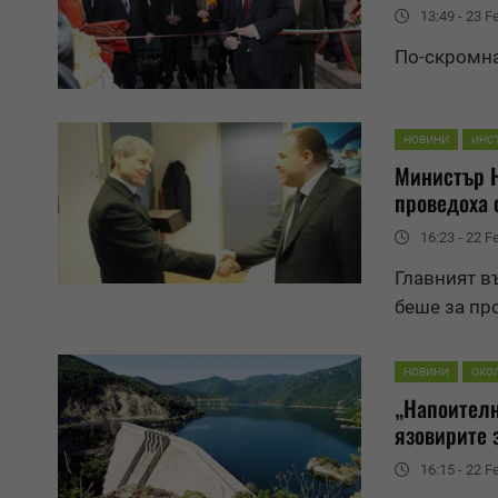
13:49 - 23 F
По-скромна 
НОВИНИ
ИНС
Министър 
проведоха
16:23 - 22 F
Главният в
беше за пр
НОВИНИ
ОКО
„Напоителн
язовирите 
16:15 - 22 F