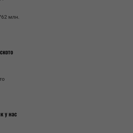
762 млн.
нското
то
к у нас