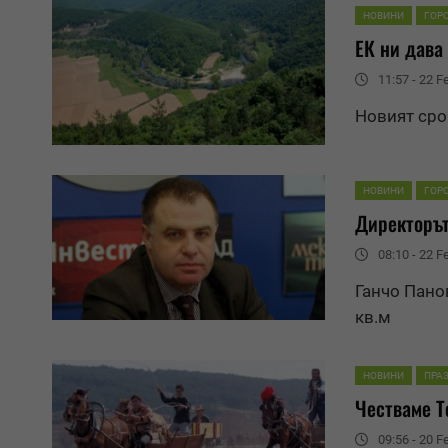
НОВИНИ
ГОР
EК ни дава
11:57 - 22 F
Новият сро
НОВИНИ
ГОР
Директорът
08:10 - 22 F
Ганчо Пано
кв.м
НОВИНИ
ПРА
Честваме Т
09:56 - 20 F