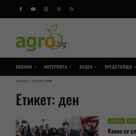
Facebook
Youtube
Threads
Instagram
RSS
НОВИНИ
ИНТЕРВЮТА
ВИДЕА
ПРЕДСТОЯЩО
Начало
Етикет
den
Етикет: ден
НОВИНИ
ЛЮБ
Какво се с