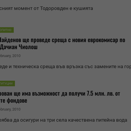
сният момент от Тодоров
ден
е кушията
ОПИТНО
Най
ден
ов ще проведе среща с новия еврокомисар по
 Дачиан Чиолош
ebruary, 2010
еде и техническа среща във връзка със замените на го
ТИТУЦИИ
ован ще има възможност да получи 7.5 млн. лв. от
те фондове
ebruary, 2010
рябва да осигури на три села качествена питейна вода