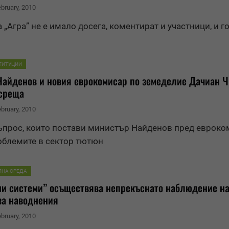
ebruary, 2010
„Агра” не е имало досега, коментират и участници, и г
ТИТУЦИИ
Най
ден
ов и новия еврокомисар по земеделие Дачиан 
 среща
ebruary, 2010
ъпрос, които постави министър Най
ден
ов пред евроко
облемите в сектор тютюн
ЛНА СРЕДА
и системи” осъществява непрекъснато наблю
ден
ие н
за наводнения
ebruary, 2010