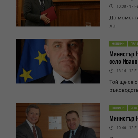
10:08 - 17 F
До момента
лв
НОВИНИ
ПРА
Министър 
село Ивано
13:14 - 12 F
Той ще се 
ръководст
НОВИНИ
ИНС
Министър 
10:46 - 12 F