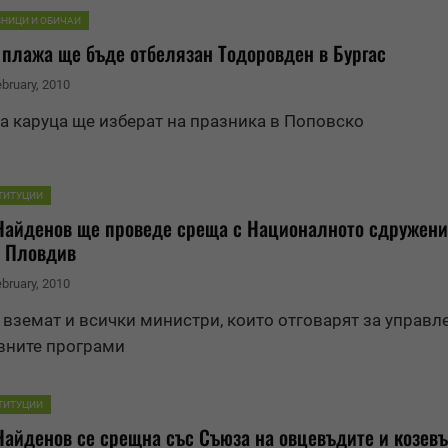
ЗНИЦИ И ОБИЧАИ
 плажа ще бъде отбелязан Тодоров
ден
в Бургас
ebruary, 2010
а каруца ще изберат на празника в Поповско
ТИТУЦИИ
Най
ден
ов ще проведе среща с Националното сдружени
в Пловдив
ebruary, 2010
 вземат и всички министри, които отговарят за управл
вните програми
ТИТУЦИИ
Най
ден
ов се срещна със Съюза на овцевъдите и козев