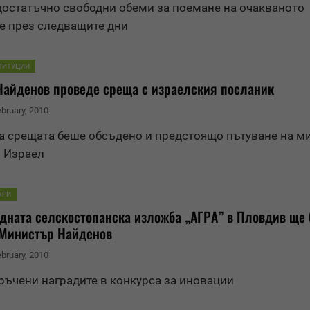
достатъчно свободни обеми за поемане на очакваното
е през следващите дни
ТИТУЦИИ
Най
ден
ов проведе среща с израелския посланик
ebruary, 2010
а срещата беше обсъ
ден
о и предстоящо пътуване на м
в Израел
АРИ
ната селскостопанска изложба „АГРА” в Пловдив ще
 Министър Най
ден
ов
ebruary, 2010
ръчени наградите в конкурса за иновации