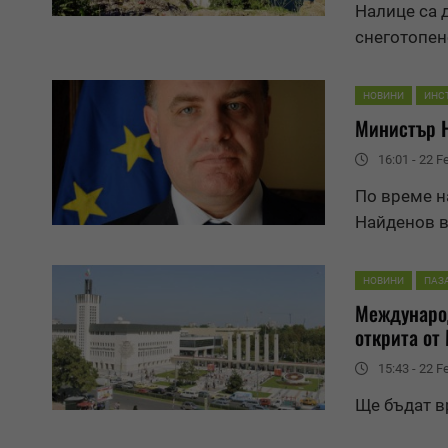
Налице са 
снеготопен
НОВИНИ
ИНС
Министър 
16:01 - 22 F
По време н
Най
ден
ов 
НОВИНИ
ПАЗ
Международ
открита от
15:43 - 22 F
Ще бъдат в