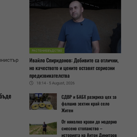
РАСТЕНИЕВЪДСТВО
Ивайло Спиридонов: Добивите са отлични,
инистър
но качеството и цените оставят сериозни
предизвикателства
18:14 - 5 August, 2026
 бъде
СДВР и БАБХ разкриха цех за
фалшив зехтин край село
Житен
От няколко крави до модерно
смесено стопанство –
историята на Антон Димитров