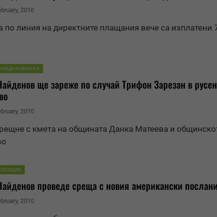
ebruary, 2010
 по линия на директните плащания вече са изплатени 
ЗНИЦИ И ОБИЧАИ
Най
ден
ов ще зареже по случай Трифон Зарезан в русе
во
ebruary, 2010
срещне с кмета на общината Данка Матеева и общинско
во
ТИТУЦИИ
Най
ден
ов проведе среща с новия американски послани
ebruary, 2010