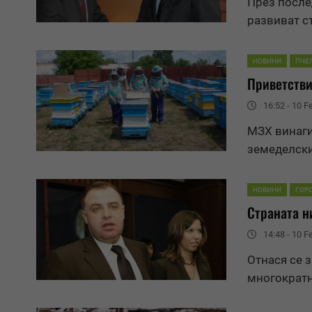
През после
развиват с
НОВИНИ
ПЧЕ
Приветстви
16:52 - 10 F
МЗХ винаги
земеделски
НОВИНИ
ГОР
Страната н
14:48 - 10 F
Отнася се з
многократн