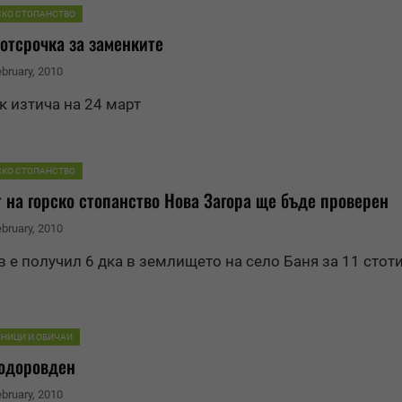
СКО СТОПАНСТВО
 отсрочка за заменките
ebruary, 2010
к изтича на 24 март
СКО СТОПАНСТВО
 на горско стопанство Нова Загора ще бъде проверен
ebruary, 2010
в е получил 6 дка в землището на село Баня за 11 стот
ЗНИЦИ И ОБИЧАИ
одоров
ден
ebruary, 2010