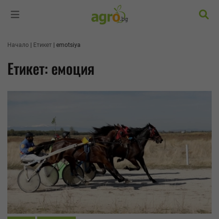
Търс
Начало
Етикет
emotsiya
Етикет: емоция