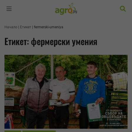
Търс
Начало
Етикет
fermerski-umeniya
Етикет: фермерски умения