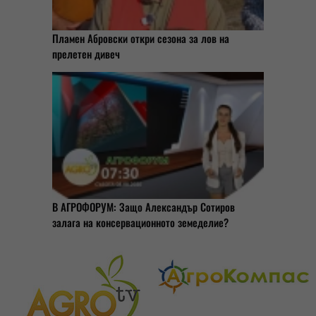
Пламен Абровски откри сезона за лов на
прелетен дивеч
В АГРОФОРУМ: Защо Александър Сотиров
залага на консервационното земеделие?