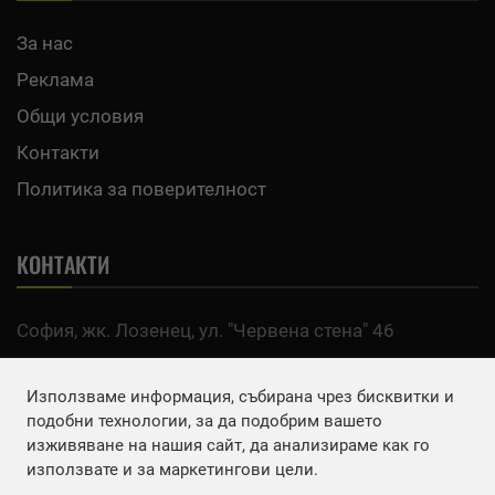
За нас
Реклама
Общи условия
Контакти
Политика за поверителност
КОНТАКТИ
София, жк. Лозенец, ул. "Червена стена" 46
тел:
0700 200 63
Използваме информация, събирана чрез бисквитки и
Email:
office@agro.bg
подобни технологии, за да подобрим вашето
изживяване на нашия сайт, да анализираме как го
използвате и за маркетингови цели.
FACEBOOK