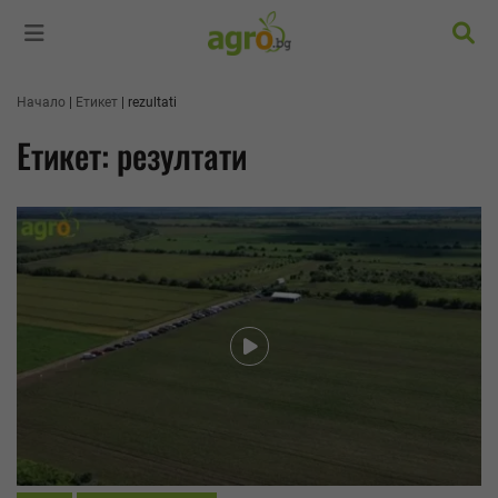
Търс
Начало
Етикет
rezultati
Етикет: резултати