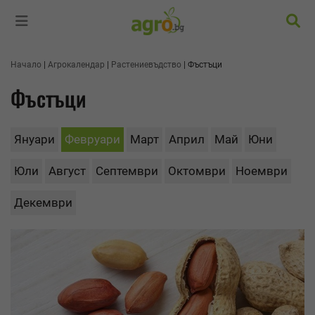
Търс
Начало
Агрокалендар
Растениевъдство
Фъстъци
Фъстъци
Януари
Февруари
Март
Април
Май
Юни
Юли
Август
Септември
Октомври
Ноември
Декември