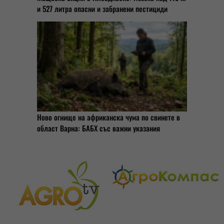
и 527 литра опасни и забранени пестициди
Ново огнище на африканска чума по свинете в
област Варна: БАБХ със важни указания