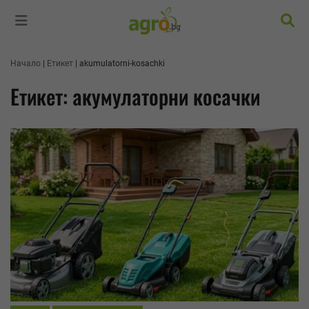
Търс
Начало
Етикет
akumulatorni-kosachki
Етикет: акумулаторни косачки