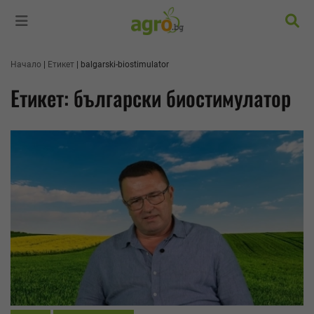
Търс
Начало
Етикет
balgarski-biostimulator
Етикет: български биостимулатор