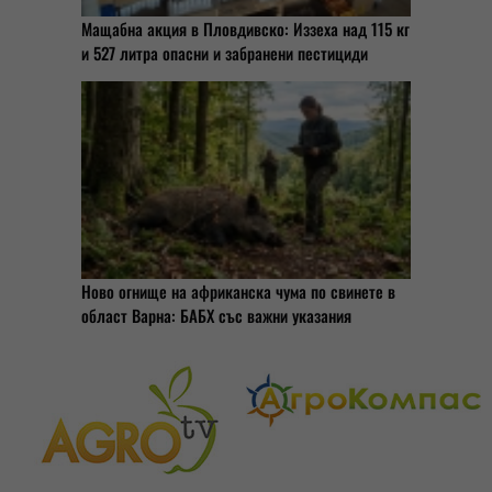
Мащабна акция в Пловдивско: Иззеха над 115 кг
и 527 литра опасни и забранени пестициди
Ново огнище на африканска чума по свинете в
област Варна: БАБХ със важни указания