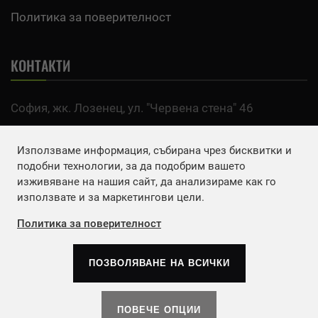
Политика за поверителност
КОНТАКТИ
София, жк. Лозенец, ул. "Червена стена" 46
тел:
0700 200 63
Използваме информация, събирана чрез бисквитки и
Email:
office@agro.bg
подобни технологии, за да подобрим вашето
изживяване на нашия сайт, да анализираме как го
използвате и за маркетингови цели.
FACEBOOK
Политика за поверителност
ПОЗВОЛЯВАНЕ НА ВСИЧКИ
Copyrights © 2026
Агенция Европа ЕООД
. | Всички
права запазени.
ПОВЕЧЕ ОПЦИИ