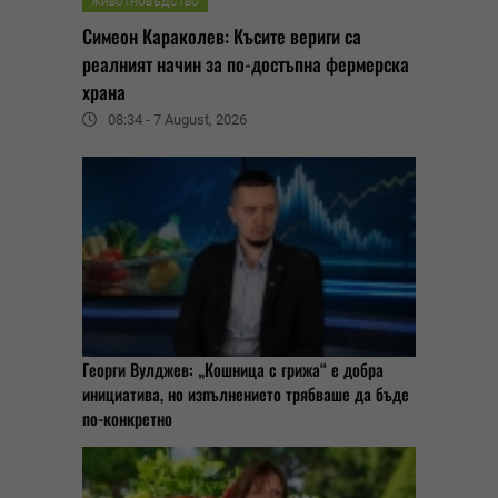
ЖИВОТНОВЪДСТВО
Симеон Караколев: Късите вериги са
реалният начин за по-достъпна фермерска
храна
08:34 - 7 August, 2026
Георги Вулджев: „Кошница с грижа“ е добра
инициатива, но изпълнението трябваше да бъде
по-конкретно