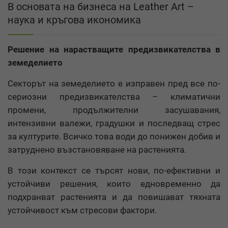
В основата на бизнеса на Leather Art –
наука и кръгова икономика
Решение на нарастващите предизвикателства в
земеделието
Секторът на земеделието е изправен пред все по-
сериозни предизвикателства – климатични
промени, продължителни засушавания,
интензивни валежи, градушки и последващ стрес
за културите. Всичко това води до понижен добив и
затруднено възстановяване на растенията.
В този контекст се търсят нови, по-ефективни и
устойчиви решения, които едновременно да
подхранват растенията и да повишават тяхната
устойчивост към стресови фактори.