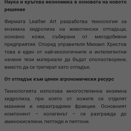
Наука и кръгова икономика в основата на новото
решение
Фирмата Leather Art разработва технология за
ензимна хидролиза на животински отпадъци,
основно кожи, събирани от месодобивни
предприятия. Според управителя Михаил Христов
това е един от най-екологичните и интелигентни
начини тези материали да бъдат оползотворени,
вместо да се третират като отпадък.
От отпадък към ценен агрономически ресурс
Технологията използва многостепенна ензимна
хидролиза, при която от кожите се отделят
мазнини и неразградими фракции. Основният
компонент – колагенът – се разгражда до
аминокиселини, пептиди и пептони.