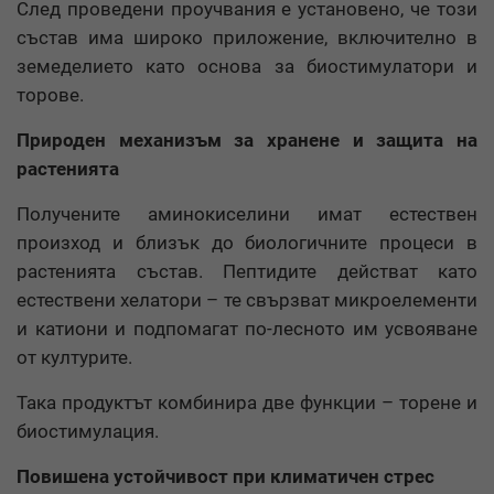
След проведени проучвания е установено, че този
състав има широко приложение, включително в
земеделието като основа за биостимулатори и
торове.
Природен механизъм за хранене и защита на
растенията
Получените аминокиселини имат естествен
произход и близък до биологичните процеси в
растенията състав. Пептидите действат като
естествени хелатори – те свързват микроелементи
и катиони и подпомагат по-лесното им усвояване
от културите.
Така продуктът комбинира две функции – торене и
биостимулация.
Повишена устойчивост при климатичен стрес