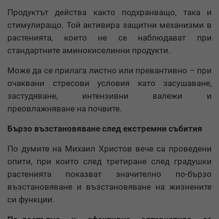
Продуктът действа както подхранващо, така и
стимулиращо. Той активира защитни механизми в
растенията, които не се наблюдават при
стандартните аминокиселинни продукти.
Може да се прилага листно или превантивно – при
очаквани стресови условия като засушаване,
застудяване, интензивни валежи и
преовлажняване на почвите.
Бързо възстановяване след екстремни събития
По думите на Михаил Христов вече са проведени
опити, при които след третиране след градушки
растенията показват значително по-бързо
възстановяване и възстановяване на жизнените
си функции.