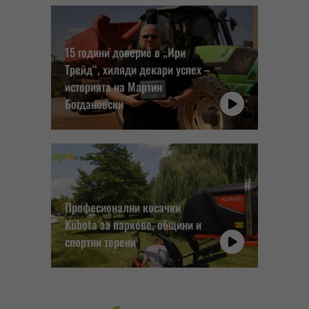
15 години доверие в „Ири
Трейд“, хиляди декари успех –
историята на Мартин
Богдановски
Професионални косачки
Kubota за паркове, общини и
спортни терени