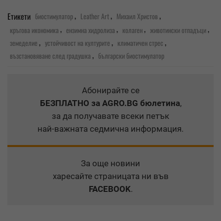
,
,
,
Етикети
биостимулатор
Leather Art
Михаил Христов
,
,
,
,
кръгова икономика
ензимна хидролиза
колаген
животински отпадъци
,
,
,
земеделие
устойчивост на културите
климатичен стрес
,
възстановяване след градушка
български биостимулатор
Абонирайте се
БЕЗПЛАТНО
за AGRO.BG бюлетина
,
за да получавате всеки петък
най-важната седмична информация.
За още новини
харесайте страницата ни във
FACEBOOK
.