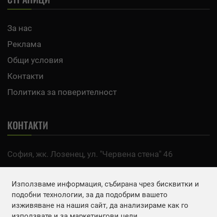
За нас
Реклама
Общи условия
Контакти
Политика за поверителност
КОНТАКТИ
София, жк. Лозенец, ул. "Червена стена" 46
тел:
0700 200 63
Използваме информация, събирана чрез бисквитки и
Email:
office@agro.bg
подобни технологии, за да подобрим вашето
изживяване на нашия сайт, да анализираме как го
използвате и за маркетингови цели.