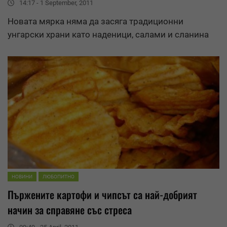
14:17 - 1 September, 2011
Новата мярка няма да засяга традиционни
унгарски храни като наденици, салами и сланина
НОВИНИ
ЛЮБОПИТНО
Пържените картофи и
чипс
ът са най-добрият
начин за справяне със стреса