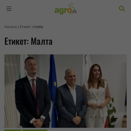
Търс
Начало
Етикет
malta
Етикет: Малта