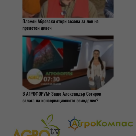
Пламен Абровски откри сезона за лов на
прелетен дивеч
В АГРОФОРУМ: Защо Александър Сотиров
залага на консервационното земеделие?