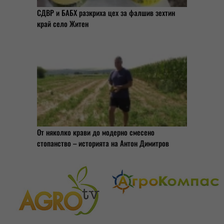
СДВР и БАБХ разкриха цех за фалшив зехтин
край село Житен
От няколко крави до модерно смесено
стопанство – историята на Антон Димитров