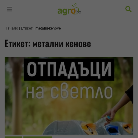
Търс
Начало
Етикет
metalni-kenove
Етикет: метални кенове