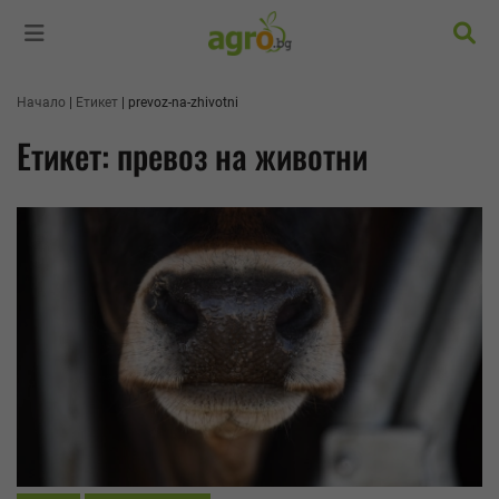
Търс
Начало
Етикет
prevoz-na-zhivotni
Етикет: превоз на животни