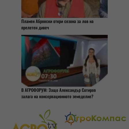
Пламен Абровски откри сезона за лов на
прелетен дивеч
В АГРОФОРУМ: Защо Александър Сотиров
залага на консервационното земеделие?