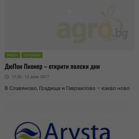
ВИДЕА
СЕЛЕКЦИЯ
ДюПон Пионер – открити полски дни
17:26 - 12 June, 2017
В
Славяново
, Градище и Гавраилово – какво ново