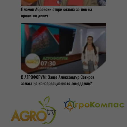
Пламен Абровски откри сезона за лов на
прелетен дивеч
В АГРОФОРУМ: Защо Александър Сотиров
залага на консервационното земеделие?