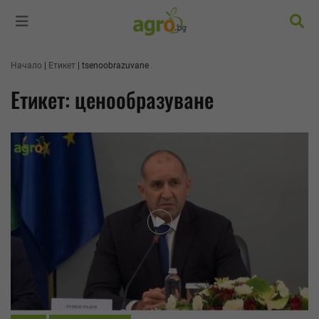
Търс
Начало
Етикет
tsenoobrazuvane
Етикет: ценообразуване