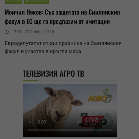
НОВИНИ
ИНСТИТУЦИИ
Момчил Неков: Със защитата на Смилянския
фасул в ЕС ще го предпазим от имитации
17:17 - 27 October, 2018
Евродепутатът откри празникa на Смилянския
фасул и участва в кръгла маса
ТЕЛЕВИЗИЯ АГРО ТВ