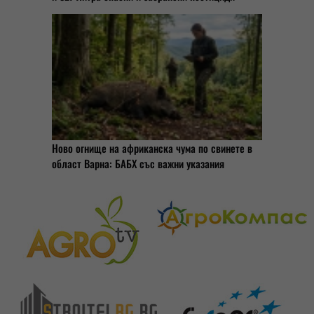
Ново огнище на африканска чума по свинете в
област Варна: БАБХ със важни указания