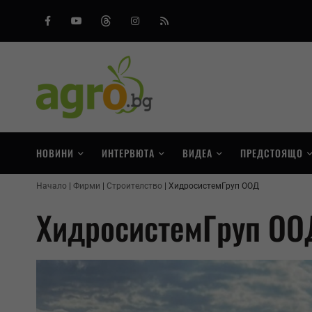
Facebook
Youtube
Threads
Instagram
RSS
НОВИНИ
ИНТЕРВЮТА
ВИДЕА
ПРЕДСТОЯЩО
Начало
Фирми
Строителство
ХидросистемГруп ООД
ХидросистемГруп ОО