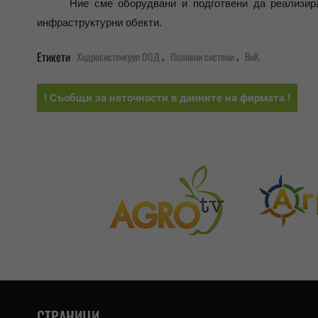
Ние сме оборудвани и подготвени да реализирам
инфраструктурни обекти.
,
,
Етикети
Хидросистемгруп ООД
Поливни системи
ВиК
! Съобщи за неточности в данните на фирмата !
СТРАНИЦИ