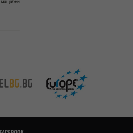
 мащабни
FACEBOOK