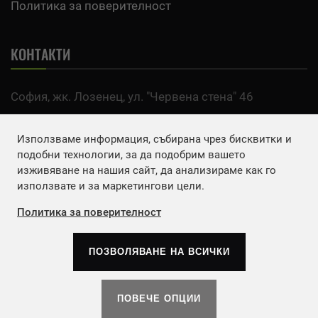
Политика за поверителност
КОНТАКТИ
София, жк. Лозенец, ул. "Червена стена" 46
тел:
0700 200 63
Използваме информация, събирана чрез бисквитки и
Email:
office@agro.bg
подобни технологии, за да подобрим вашето
изживяване на нашия сайт, да анализираме как го
използвате и за маркетингови цели.
FACEBOOK
Политика за поверителност
ПОЗВОЛЯВАНЕ НА ВСИЧКИ
Copyrights © 2026
Агенция Европа ЕООД
. | Всички
права запазени.
ПОВЕЧЕ ОПЦИИ