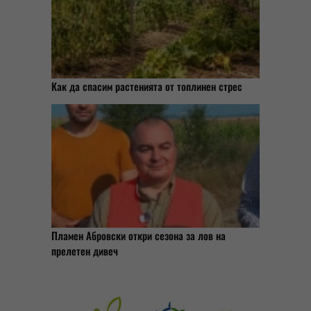
Как да спасим растенията от топлинен стрес
Пламен Абровски откри сезона за лов на
прелетен дивеч