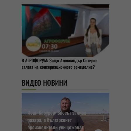
В АГРОФОРУМ: Защо Александър Сотиров
залага на консервационното земеделие?
ВИДЕО НОВИНИ
Иван Кабуров: Вносът залива
пазара, а българските
производители унищожават