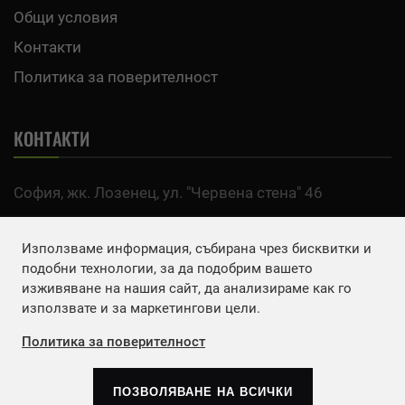
Общи условия
Контакти
Политика за поверителност
КОНТАКТИ
София, жк. Лозенец, ул. "Червена стена" 46
тел:
0700 200 63
Използваме информация, събирана чрез бисквитки и
Email:
office@agro.bg
подобни технологии, за да подобрим вашето
изживяване на нашия сайт, да анализираме как го
използвате и за маркетингови цели.
FACEBOOK
Политика за поверителност
ПОЗВОЛЯВАНЕ НА ВСИЧКИ