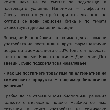
които вече не се смятат за подходящи в
настоящите условия. Например – глифозатът.
Срещу неговата употреба при отглеждането на
култури се води сериозна битка и по темата
съществуват две основни позиции.
Знаем, че Европейският съюз има цел да намали
употребата на пестициди и други фармацевтични
вещества в земеделието с 50%. Това е и посоката,
която следваме. Нашата партия – Движение „Пет
звезди“, също подкрепя това намаляване.
- Как ще постигнете това? Има ли алтернативи на
химическите продукти – например биологични
решения?
Трябва да се стремим към биологични решения
колкото е възможно повече. Разбира се, има
ситуации, в които употребата на химически