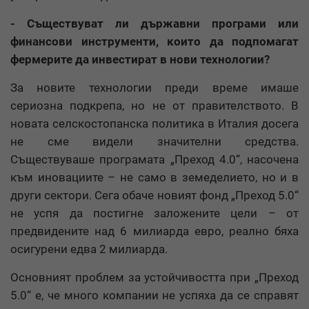
- Съществуват ли държавни програми или
финансови инструменти, които да подпомагат
фермерите да инвестират в нови технологии?
За новите технологии преди време имаше
сериозна подкрепа, но не от правителството. В
новата селскостопанска политика в Италия досега
не сме видели значителни средства.
Съществуваше програмата „Преход 4.0“, насочена
към иновациите – не само в земеделието, но и в
други сектори. Сега обаче новият фонд „Преход 5.0“
не успя да постигне заложените цели – от
предвидените над 6 милиарда евро, реално бяха
осигурени едва 2 милиарда.
Основният проблем за устойчивостта при „Преход
5.0“ е, че много компании не успяха да се справят