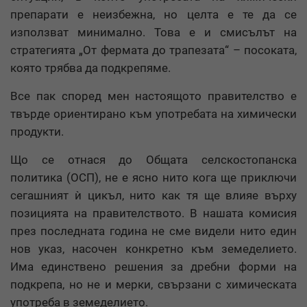
препарати е неизбежна, но целта е те да се
използват минимално. Това е и смисълът на
стратегията „От фермата до трапезата“ – посоката,
която трябва да подкрепяме.
Все пак според мен настоящото правителство е
твърде ориентирано към употребата на химически
продукти.
Що се отнася до Общата селскостопанска
политика (ОСП), не е ясно нито кога ще приключи
сегашният ѝ цикъл, нито как тя ще влияе върху
позицията на правителството. В нашата комисия
през последната година не сме видели нито един
нов указ, насочен конкретно към земеделието.
Има единствено решения за дребни форми на
подкрепа, но не и мерки, свързани с химическата
употреба в земеделието.