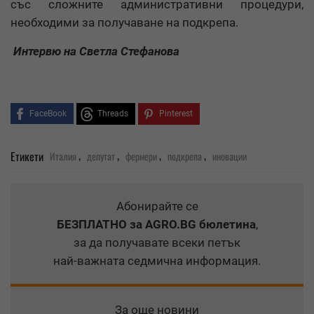
със сложните административни процедури,
необходими за получаване на подкрепа.
Интервю на Светла Стефанова
FaceBook
Threads
Pinterest
,
,
,
,
Етикети
Италия
депутат
фермери
подкрепа
иновации
Абонирайте се
БЕЗПЛАТНО
за AGRO.BG бюлетина
,
за да получавате всеки петък
най-важната седмична информация.
За още новини