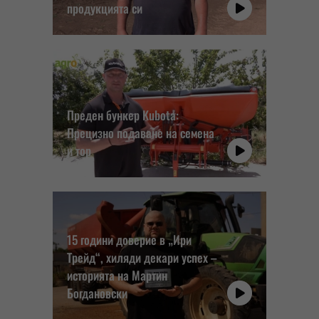
продукцията си
Преден бункер Kubota:
Прецизно подаване на семена
и тор
15 години доверие в „Ири
Трейд“, хиляди декари успех –
историята на Мартин
Богдановски