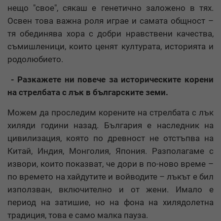
нещо "свое", сякаш е генетично заложено в тях.
Освен това важна роля играе и самата общност –
тя обединява хора с добри нравствени качества,
съмишленици, които ценят културата, историята и
родолюбието.
- Разкажете ни повече за историческите корени
на стрелбата с лък в българските земи.
Можем да проследим корените на стрелбата с лък
хиляди години назад. България е наследник на
цивилизация, която по древност не отстъпва на
Китай, Индия, Монголия, Япония. Разполагаме с
извори, които показват, че дори в по-ново време –
по времето на хайдутите и войводите – лъкът е бил
използван, включително и от жени. Имало е
период на затишие, но на фона на хилядолетна
традиция, това е само малка пауза.