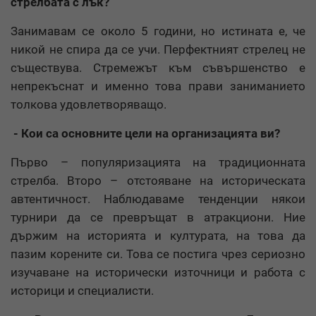
стрелбата с лък?
Занимавам се около 5 години, но истината е, че
никой не спира да се учи. Перфектният стрелец не
съществува. Стремежът към съвършенство е
непрекъснат и именно това прави заниманието
толкова удовлетворяващо.
- Кои са основните цели на организацията ви?
Първо – популяризацията на традиционната
стрелба. Второ – отстояване на историческата
автентичност. Наблюдаваме тенденции някои
турнири да се превръщат в атракциони. Ние
държим на историята и културата, на това да
пазим корените си. Това се постига чрез сериозно
изучаване на исторически източници и работа с
историци и специалисти.