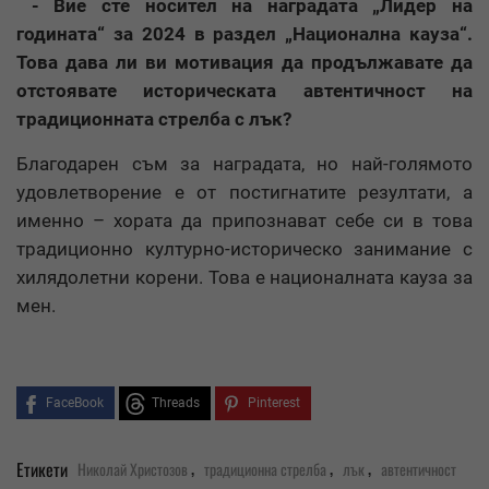
- Вие сте носител на наградата „Лидер на
годината“ за 2024 в раздел „Национална кауза“.
Това дава ли ви мотивация да продължавате да
отстоявате историческата автентичност на
традиционната стрелба с лък?
Благодарен съм за наградата, но най-голямото
удовлетворение е от постигнатите резултати, а
именно – хората да припознават себе си в това
традиционно културно-историческо занимание с
хилядолетни корени. Това е националната кауза за
мен.
FaceBook
Threads
Pinterest
,
,
,
Етикети
Николай Христозов
традиционна стрелба
лък
автентичност