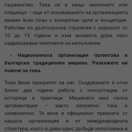
първенство. Това не е нещо непознато или
плашещо – още от основаването на организацията
имаме ясен план с конкретни цели и концепции.
Работим по дългосрочна стратегия с хоризонт от
10 до 15 години и към момента дори леко
надвишаваме темповете на изпълнение.
- Националната организация патентова и
българска традиционна мишена. Разкажете ни
повече за това.
Това беше приоритет за нас. Създаването ѝ отне
близо две години работа, с консултации от
историци и практици. Мишената има силна
аргументация – както визуално, така и
символично. Тя вече е официално призната от
нашата организация и от международната
структура, което ѝ дава шанс да бъде използвана и