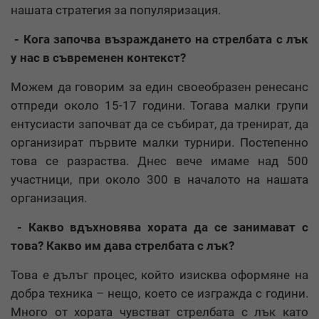
нашата стратегия за популяризация.
- Кога започва възраждането на стрелбата с лък
у нас в съвременен контекст?
Можем да говорим за един своеобразен ренесанс
отпреди около 15-17 години. Тогава малки групи
ентусиасти започват да се събират, да тренират, да
организират първите малки турнири. Постепенно
това се разраства. Днес вече имаме над 500
участници, при около 300 в началото на нашата
организация.
- Какво вдъхновява хората да се занимават с
това? Какво им дава стрелбата с лък?
Това е дълъг процес, който изисква оформяне на
добра техника – нещо, което се изгражда с години.
Много от хората чувстват стрелбата с лък като