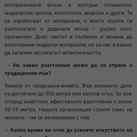
историческите епохи и култури: отомански,
маджарски, хунски, монголски, аварски и други. Те
се изработват от материали, с които хората са
разполагали в дадената епоха – дърво, кост,
сухожилия. Днес светът е глобален и можем да
използваме модерни материали, но за нас е важно
да запазим връзката с автентичността.
- На какво разстояние може да се стреля с
традиционен лък?
Зависи от предназначението. Във военното дело
са достигали до 500 метра при залпов огън. За лов,
според майстори, ефективното разстояние е около
30-35 метра. Нашата организация стреля само на
мишена – не се занимаваме с лов.
- Колко време ви отне да усвоите изкуството на