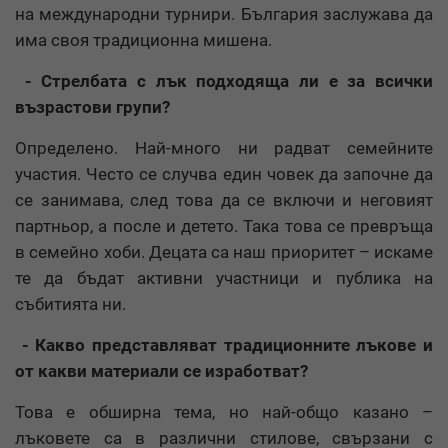
на международни турнири. България заслужава да
има своя традиционна мишена.
- Стрелбата с лък подходяща ли е за всички
възрастови групи?
Определено. Най-много ни радват семейните
участия. Често се случва един човек да започне да
се занимава, след това да се включи и неговият
партньор, а после и детето. Така това се превръща
в семейно хоби. Децата са наш приоритет – искаме
те да бъдат активни участници и публика на
събитията ни.
- Какво представляват традиционните лъкове и
от какви материали се изработват?
Това е обширна тема, но най-общо казано –
лъковете са в различни стилове, свързани с