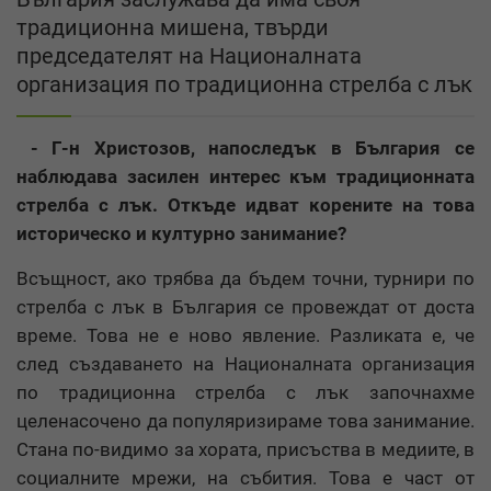
традиционна мишена, твърди
председателят на Националната
организация по традиционна стрелба с лък
- Г-н Христозов, напоследък в България се
наблюдава засилен интерес към традиционната
стрелба с лък. Откъде идват корените на това
историческо и културно занимание?
Всъщност, ако трябва да бъдем точни, турнири по
стрелба с лък в България се провеждат от доста
време. Това не е ново явление. Разликата е, че
след създаването на Националната организация
по традиционна стрелба с лък започнахме
целенасочено да популяризираме това занимание.
Стана по-видимо за хората, присъства в медиите, в
социалните мрежи, на събития. Това е част от