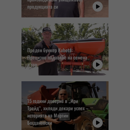
продукцията си
Преден бункер Kubota:
Прецизно подаване на семена
и тор
15 години доверие в „Ири
Трейд“, хиляди декари успех –
историята на Мартин
Богдановски