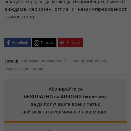
младите хора, за да може да ги приобщим, тъй като
виждаме сериозен отлив и незаинтересованост
към сектора.
FaceBook
Threads
Pinterest
,
,
Етикети
информационна кампания
Български фермерски съюз
,
Георги Стоянов
срещи
Абонирайте се
БЕЗПЛАТНО
за AGRO.BG бюлетина
,
за да получавате всеки петък
най-важната седмична информация.