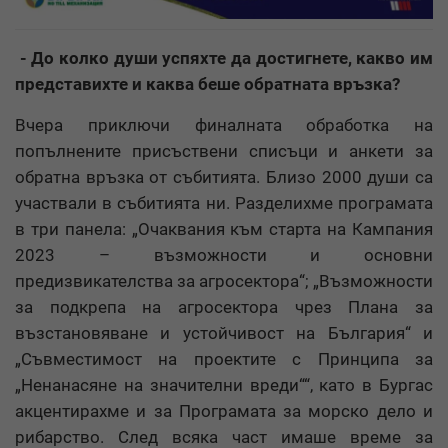
- До колко души успяхте да достигнете, какво им
представихте и каква беше обратната връзка?
Вчера приключи финалната обработка на
попълнените присъствени списъци и анкети за
обратна връзка от събитията. Близо 2000 души са
участвали в събитията ни. Разделихме програмата
в три панела: „Очаквания към старта на Кампания
2023 – възможности и основни
предизвикателства за агросектора“; „Възможности
за подкрепа на агросектора чрез Плана за
възстановяване и устойчивост на България“ и
„Съвместимост на проектите с Принципа за
„Ненанасяне на значителни вреди““, като в Бургас
акцентирахме и за Програмата за морско дело и
рибарство. След всяка част имаше време за