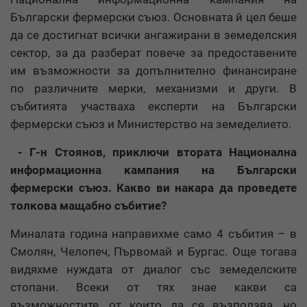
Български фермерски съюз. Основната й цел беше
да се достигнат всички ангажирани в земеделския
сектор, за да разберат повече за предоставените
им възможности за допълнително финансиране
по различните мерки, механизми и други. В
събитията участваха експерти на Български
фермерски съюз и Министерство на земеделието.
- Г-н Стоянов, приключи втората Национална
информационна кампания на Български
фермерски съюз. Какво ви накара да проведете
толкова мащабно събитие?
Миналата година направихме само 4 събития – в
Смолян, Челопеч, Първомай и Бургас. Още тогава
видяхме нуждата от диалог със земеделските
стопани. Всеки от тях знае какви са
възможностите, от които да се възползва, но