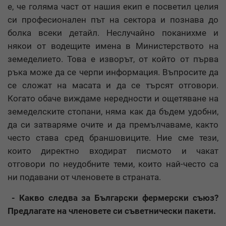
е, че голяма част от нашия екип е посветил целия
си професионален път на сектора и познава до
болка всеки детайл. Неслучайно поканихме и
някои от водещите имена в Министерството на
земеделието. Това е изворът, от който от първа
ръка може да се черпи информация. Въпросите да
се сложат на масата и да се търсят отговори.
Когато обаче виждаме нередности и ощетяване на
земеделските стопани, няма как да бъдем удобни,
да си затваряме очите и да премълчаваме, както
често става сред браншовиците. Ние сме тези,
които директно входират писмото и чакат
отговори по неудобните теми, които най-често са
ни подавани от членовете в страната.
- Какво следва за Български фермерски съюз?
Предлагате на членовете си съветнически пакети.