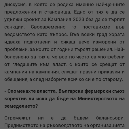
дискусия, в която се родиха именно най-ценните
предложения и становища. Едно от тях е да се
удължи срокът за Кампания 2023 без да се търпят
санкции. Своевременно го поставихме във
ведомството като въпрос. Във всеки град хората
идваха подготвени и сякаш вече изморени от
проблеми, за които от години търсят решения. Най-
болезнено за тях е, че все по-често са употребени
от гледащите към власт, с които се срещат от
кампания на кампания, слушат празни приказки и
обещания, а след изборите всичко си е по старому.
- Споменахте властта. Български фермерски съюз
коректив ли иска да бъде на Министерството на
земеделието?
Стремежът ни е да бъдем балансьори.
Предимството на ръководството на организацията