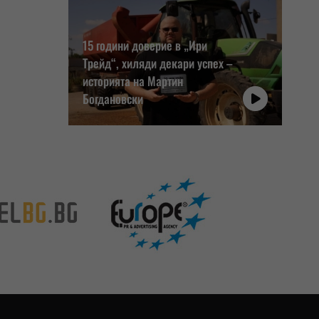
15 години доверие в „Ири
Трейд“, хиляди декари успех –
историята на Мартин
Богдановски