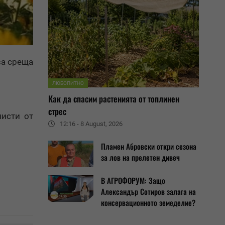
за среща
ЛЮБОПИТНО
Как да спасим растенията от топлинен
стрес
листи от
12:16 - 8 August, 2026
Пламен Абровски откри сезона
за лов на прелетен дивеч
В АГРОФОРУМ: Защо
Александър Сотиров залага на
консервационното земеделие?