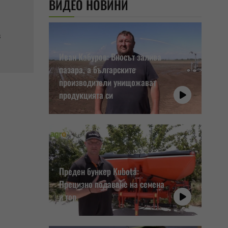
ВИДЕО НОВИНИ
в
Иван Кабуров: Вносът залива
пазара, а българските
производители унищожават
продукцията си
Преден бункер Kubota:
Прецизно подаване на семена
и тор