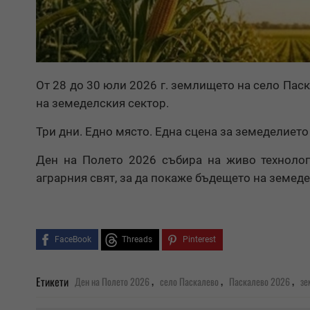
От 28 до 30 юли 2026 г. землището на село Пас
на земеделския сектор.
Три дни. Едно място. Една сцена за земеделието
Ден на Полето 2026 събира на живо технолог
аграрния свят, за да покаже бъдещето на земедел
FaceBook
Threads
Pinterest
,
,
,
Етикети
Ден на Полето 2026
село Паскалево
Паскалево 2026
зе