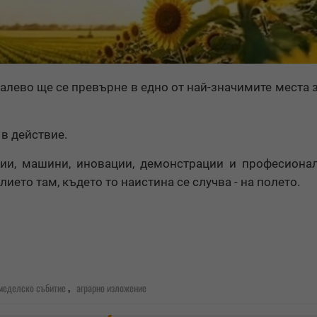
калево ще се превърне в едно от най-значимите места 
 в действие.
ии, машини, иновации, демонстрации и професиона
ието там, където то наистина се случва - на полето.
,
меделско събитие
аграрно изложение