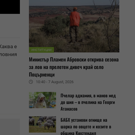
Каква е
ИНСТИТУЦИИ
 ловния
Министър Пламен Абровски открива сезона
за лов на прелетен дивеч край село
Поцърненци
10:40 - 7 August, 2026
Пчелар аджамия, в манов мед
до шия – в пчелина на Георги
Атанасов
БАБХ установи огнище на
шарка по овцете и козите в
община Кюстендил