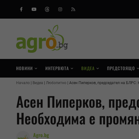
Facebook
Youtube
Threads
Instagram
RSS
НОВИНИ
ИНТЕРВЮТА
ВИДЕА
ПРЕДСТОЯЩО
Начало
Видеа
Любопитно
Асен Пиперков, председател на БЛРС: 
Асен Пиперков, пред
Необходима е промян
Agro.bg