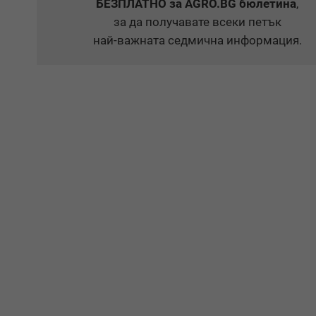
БЕЗПЛАТНО
за AGRO.BG бюлетина
,
за да получавате всеки петък
най-важната седмична информация.