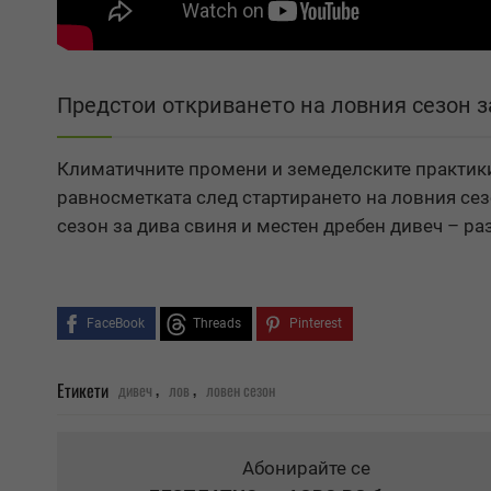
Предстои откриването на ловния сезон з
Климатичните промени и земеделските практики 
равносметката след стартирането на ловния сезо
сезон за дива свиня и местен дребен дивеч – ра
FaceBook
Threads
Pinterest
,
,
Етикети
дивеч
лов
ловен сезон
Абонирайте се