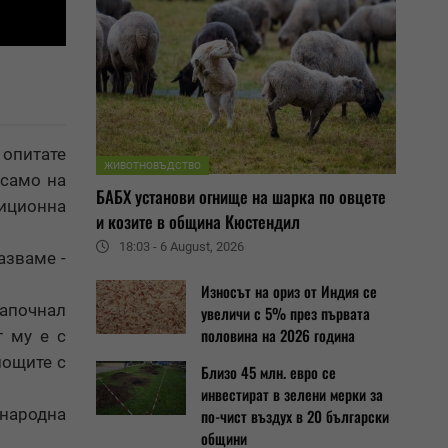
 опитате
ЖИВОТНОВЪДСТВО
 само на
БАБХ установи огнище на шарка по овцете
диционна
и козите в община Кюстендил
18:03 - 6 August, 2026
азваме -
Износът на ориз от Индия се
Започнал
увеличи с 5% през първата
половина на 2026 година
т му е с
лощите с
Близо 45 млн. евро се
инвестират в зелени мерки за
 народна
по-чист въздух в 20 български
общини