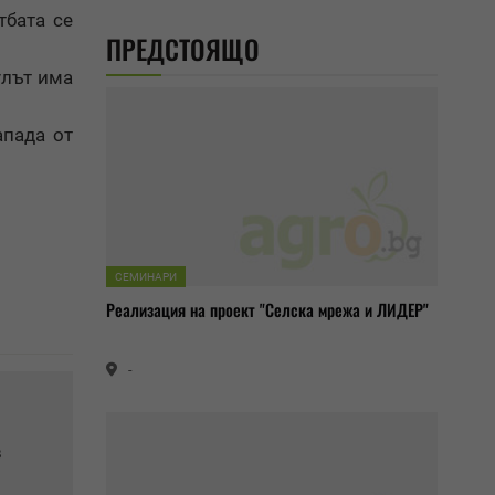
тбата се
ПРЕДСТОЯЩО
улът има
апада от
СЕМИНАРИ
Реализация на проект "Селска мрежа и ЛИДЕР"
-
в