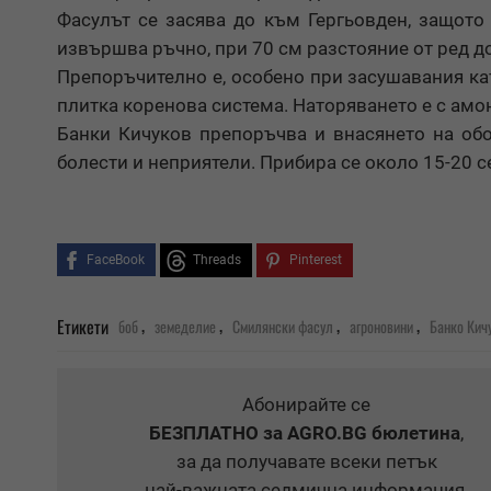
Фасулът се засява до към Гергьовден, защото
извършва ръчно, при 70 см разстояние от ред до
Препоръчително е, особено при засушавания кат
плитка коренова система. Наторяването е с амо
Банки Кичуков препоръчва и внасянето на обо
болести и неприятели. Прибира се около 15-20 
FaceBook
Threads
Pinterest
,
,
,
,
Етикети
боб
земеделие
Смилянски фасул
агроновини
Банко Кич
Абонирайте се
БЕЗПЛАТНО
за AGRO.BG бюлетина
,
за да получавате всеки петък
най-важната седмична информация.