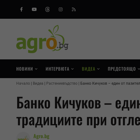
Facebook
Youtube
Threads
Instagram
RSS
НОВИНИ
ИНТЕРВЮТА
ВИДЕА
ПРЕДСТОЯЩО
Начало
Видеа
Растениевъдство
Банко Кичуков – един от пазите
Банко Кичуков – един
традициите при отгл
Agro.bg