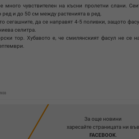
 е много чувствителен на късни пролетни слани. Сеи
 ред и до 50 см между растенията в ред.
о сегашните, да се направят 4-5 поливки, защото фас
ниева селитра.
рски тор. Хубавото е, че смилянският фасул не се н
септември.
уков
За още новини
харесайте страницата ни въ
FACEBOOK
.