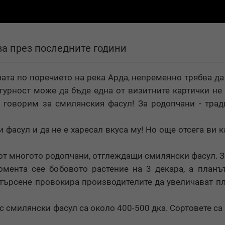
ва през последните години
лата по поречието на река Арда, непременно трябва да
гурност може да бъде една от визитните картички не
о говорим за смилянския фасул! За родопчани - тра
 фасул и да не е харесал вкуса му! Но още отсега ви к
 от многото родопчани, отглеждащи смилянски фасул. 
омента сее бобовото растение на 3 декара, а планъ
у търсене провокира производителите да увеличават п
 смилянски фасул са около 400-500 дка. Сортовете са