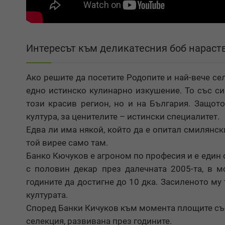
Интересът към деликатесния боб нараст
Ако решите да посетите Родопите и най-вече се
едно истинско кулинарно изкушение. То със си
този красив регион, но и на България. Защот
култура, за ценителите – истински специалитет.
Едва ли има някой, който да е опитал смилянски
той вирее само там.
Банко Кючуков е агроном по професия и е един
с половин декар през далечната 2005-та, в м
годините да достигне до 10 дка. Засиленото м
културата.
Според Банки Кичуков към момента площите със
селекция, развивана през годините.