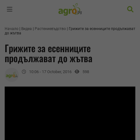
Търс
Начало
Видеа
Растениевъдство
Грижите за есенниците продължават
до жътва
Грижите за есенниците
продължават до жътва
10:06 - 17 October, 2016
598