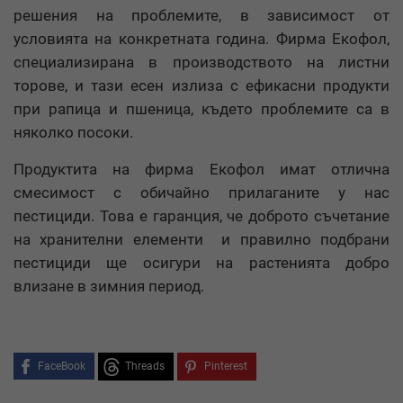
решения на проблемите, в зависимост от
условията на конкретната година. Фирма Екофол,
специализирана в производството на листни
торове, и тази есен излиза с ефикасни продукти
при рапица и пшеница, където проблемите са в
няколко посоки.
Продуктита на фирма Екофол имат отлична
смесимост с обичайно прилаганите у нас
пестициди. Това е гаранция, че доброто съчетание
на хранителни елементи и правилно подбрани
пестициди ще осигури на растенията добро
влизане в зимния период.
FaceBook
Threads
Pinterest