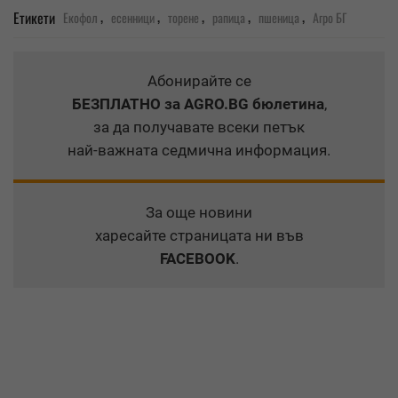
,
,
,
,
,
Етикети
Екофол
есенници
торене
рапица
пшеница
Агро БГ
Абонирайте се
БЕЗПЛАТНО
за AGRO.BG бюлетина
,
за да получавате всеки петък
най-важната седмична информация.
За още новини
харесайте страницата ни във
FACEBOOK
.