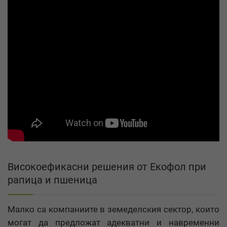
Високоефикасни решения от Екофол при
рапица и пшеница
Малко са компаниите в земеделския сектор, които
могат да предложат адекватни и навременни