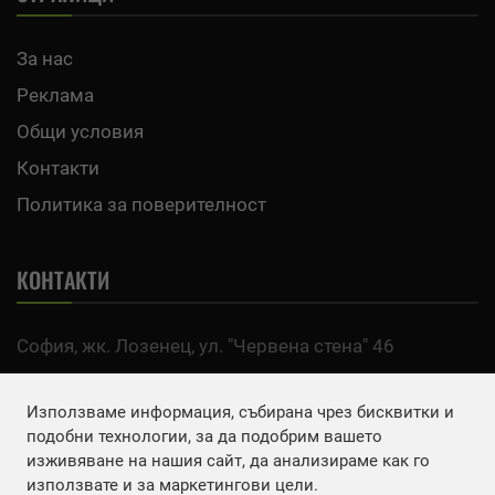
За нас
Реклама
Общи условия
Контакти
Политика за поверителност
КОНТАКТИ
София, жк. Лозенец, ул. "Червена стена" 46
тел:
0700 200 63
Използваме информация, събирана чрез бисквитки и
Email:
office@agro.bg
подобни технологии, за да подобрим вашето
изживяване на нашия сайт, да анализираме как го
използвате и за маркетингови цели.
FACEBOOK