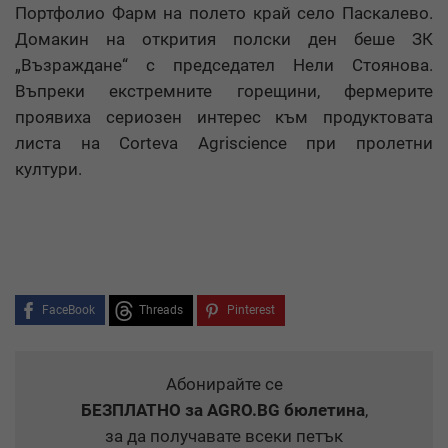
Портфолио Фарм на полето край село Паскалево.
Домакин на открития полски ден беше ЗК
„Възраждане“ с председател Нели Стоянова.
Въпреки екстремните горещини, фермерите
проявиха сериозен интерес към продуктовата
листа на Corteva Agriscience при пролетни
култури.
FaceBook
Threads
Pinterest
Абонирайте се
БЕЗПЛАТНО
за AGRO.BG бюлетина
,
за да получавате всеки петък