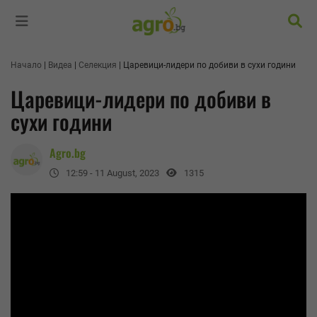
Търс
Начало
Видеа
Селекция
Царевици-лидери по добиви в сухи години
Царевици-лидери по добиви в
сухи години
Agro.bg
12:59 - 11 August, 2023
1315