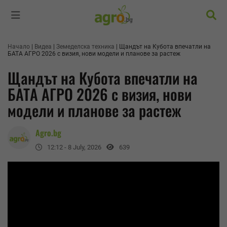
Търс
Начало
Видеа
Земеделска техника
Щандът на Кубота впечатли на
БАТА АГРО 2026 с визия, нови модели и планове за растеж
Щандът на Кубота впечатли на
БАТА АГРО 2026 с визия, нови
модели и планове за растеж
Agro.bg
12:12 - 8 July, 2026
639