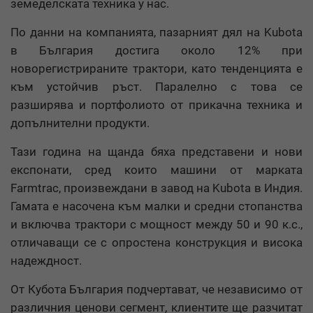
земеделската техника у нас.
По данни на компанията, пазарният дял на Kubota
в България достига около 12% при
новорегистрираните трактори, като тенденцията е
към устойчив ръст. Паралелно с това се
разширява и портфолиото от прикачна техника и
допълнителни продукти.
Тази година на щанда бяха представени и нови
експонати, сред които машини от марката
Farmtrac, произвеждани в завод на Kubota в Индия.
Гамата е насочена към малки и средни стопанства
и включва трактори с мощност между 50 и 90 к.с.,
отличаващи се с опростена конструкция и висока
надеждност.
От Кубота България подчертават, че независимо от
различния ценови сегмент, клиентите ще разчитат