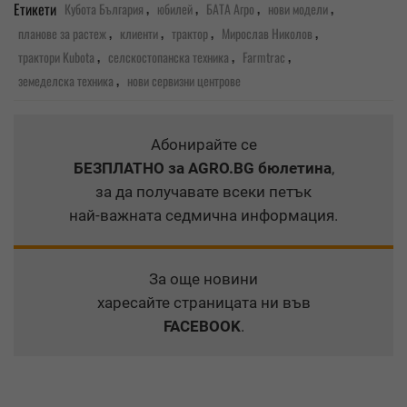
,
,
,
,
Етикети
Кубота България
юбилей
БАТА Агро
нови модели
,
,
,
,
планове за растеж
клиенти
трактор
Мирослав Николов
,
,
,
трактори Kubota
селскостопанска техника
Farmtrac
,
земеделска техника
нови сервизни центрове
Абонирайте се
БЕЗПЛАТНО
за AGRO.BG бюлетина
,
за да получавате всеки петък
най-важната седмична информация.
За още новини
харесайте страницата ни във
FACEBOOK
.