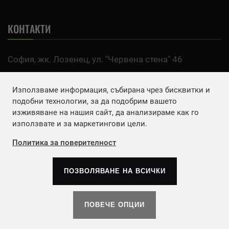
КОНТАКТИ
София, жк. Лозенец, ул. "Червена стена" 46
тел:
0700 200 63
Използваме информация, събирана чрез бисквитки и
Email:
office@agro.bg
подобни технологии, за да подобрим вашето
изживяване на нашия сайт, да анализираме как го
използвате и за маркетингови цели.
FACEBOOK
Политика за поверителност
ПОЗВОЛЯВАНЕ НА ВСИЧКИ
Copyrights © 2026
Агенция Европа ЕООД
. | Всички
права запазени.
ПОВЕЧЕ ОПЦИИ