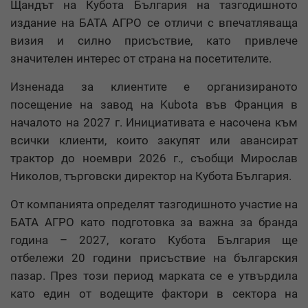
Щандът на Кубота България на тазгодишното
издание на БАТА АГРО се отличи с впечатляваща
визия и силно присъствие, като привлече
значителен интерес от страна на посетителите.
Изненада за клиентите е организираното
посещение на завод на Kubota във Франция в
началото на 2027 г. Инициативата е насочена към
всички клиенти, които закупят или авансират
трактор до ноември 2026 г., съобщи Мирослав
Николов, търговски директор на Кубота България.
От компанията определят тазгодишното участие на
БАТА АГРО като подготовка за важна за бранда
година – 2027, когато Кубота България ще
отбележи 20 години присъствие на българския
пазар. През този период марката се е утвърдила
като един от водещите фактори в сектора на