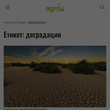
Търс
Начало
Етикет
degradatsiya
Етикет: деградация