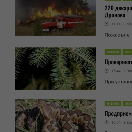
220 декара
Дрян
ово
11:11 - 3 Ma
Пожарът е 
НОВИНИ
ПРА
Проверяват
15:44 - 8 D
При устано
НОВИНИ
ЛЮБ
Предприемч
10:54 - 8 S