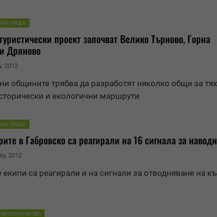
ЛНА СРЕДА
туристически проект започват Велико Търново, Горна
 и
Дрян
ово
y, 2012
ини общините трябва да разработят няколко общи за тях
исторически и екологични маршрути
ЛНА СРЕДА
ите в Габровско са реагирали на 16 сигнала за навод
ay, 2012
 екипи са реагирали и на сигнали за отводняване на к
СКО СТОПАНСТВО