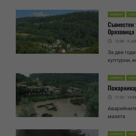
НОВИНИ
ОКО
Съвместен 
Оряховица
12:06 - 9 Jul
За две год
културни, 
НОВИНИ
ОКО
Пожарникар
11:32 - 14 M
Аварийните
мазета
НОВИНИ
ГОР