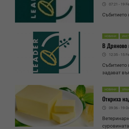
07:21 - 19 F
Събитието 
НОВИНИ
ИНС
В
Дрян
ово
12:35 - 15 F
Събитието 
задават въ
НОВИНИ
ХРАН
Откриха на
09:36 - 19 O
Ветеринарн
суровината