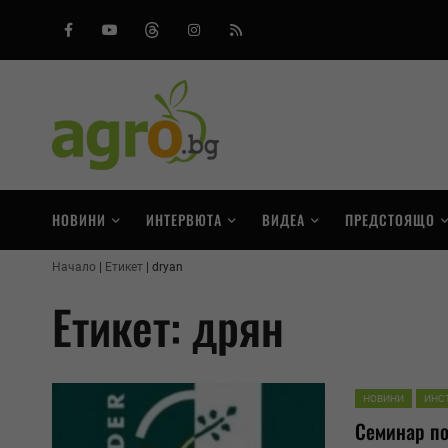
Facebook
Youtube
Threads
Instagram
RSS
НОВИНИ
ИНТЕРВЮТА
ВИДЕА
ПРЕДСТОЯЩО
Начало
Етикет
dryan
Етикет: дрян
НОВИНИ
ИНС
Семинар по