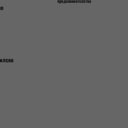
предизвикателства
но
дилско