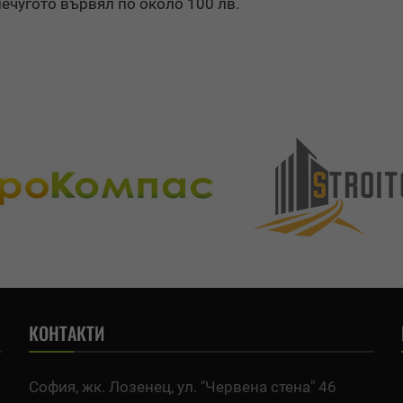
лечугото вървял по около 100 лв.
КОНТАКТИ
София, жк. Лозенец, ул. "Червена стена" 46