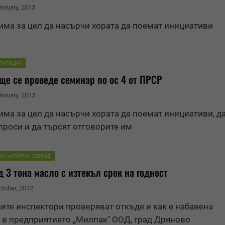
ebruary, 2013
има за цел да насърчи хората да поемат инициативи
ТИТУЦИИ
 ще се проведе семинар по ос 4 от ПРСР
ebruary, 2013
има за цел да насърчи хората да поемат инициативи, д
проси и да търсят отговорите им
И, НАПИТКИ, ЗДРАВЕ
д 3 тона масло с изтекъл срок на годност
ctober, 2012
ите инспектори проверяват откъде и как е набавена
 в предприятието „Милпак" ООД, град
Дрян
ово