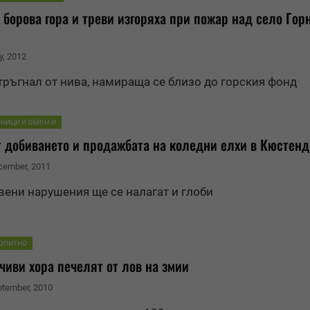
 борова гора и треви изгоряха при пожар над село Гор
y, 2012
тръгнал от нива, намираща се близо до горския фонд
ЗНИЦИ И ОБИЧАИ
 добиването и продажбата на коледни елхи в Кюстен
ecember, 2011
вени нарушения ще се налагат и глоби
ОПИТНО
иви хора печелят от лов на змии
eptember, 2010