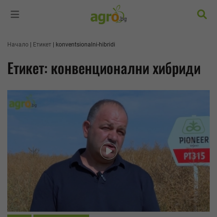
Търс
Начало
Етикет
konventsionalni-hibridi
Етикет: конвенционални хибриди