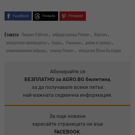
FaceBook
Threads
Pinterest
,
,
,
Етикети
Людмил Работов
хибриди рапица Pioneer
Кортева
,
,
,
,
земеделски производител
Борец
Раковски
добив от рапица
,
,
конвенционални хибриди
семена Pioneer
земеделие Южна България
Абонирайте се
БЕЗПЛАТНО
за AGRO.BG бюлетина
,
за да получавате всеки петък
най-важната седмична информация.
За още новини
харесайте страницата ни във
FACEBOOK
.