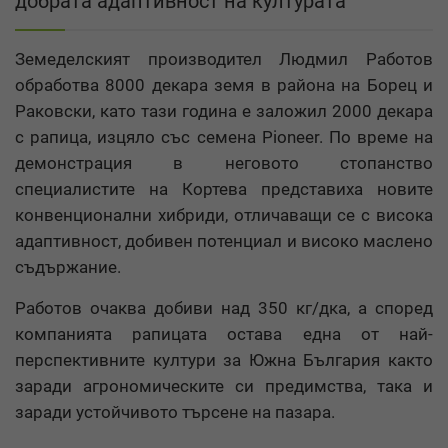
добрата адаптивност на културата
Земеделският производител Людмил Работов
обработва 8000 декара земя в района на Борец и
Раковски, като тази година е заложил 2000 декара
с рапица, изцяло със семена Pioneer. По време на
демонстрация в неговото стопанство
специалистите на Кортева представиха новите
конвенционални хибриди, отличаващи се с висока
адаптивност, добивен потенциал и високо маслено
съдържание.
Работов очаква добиви над 350 кг/дка, а според
компанията рапицата остава една от най-
перспективните култури за Южна България както
заради агрономическите си предимства, така и
заради устойчивото търсене на пазара.