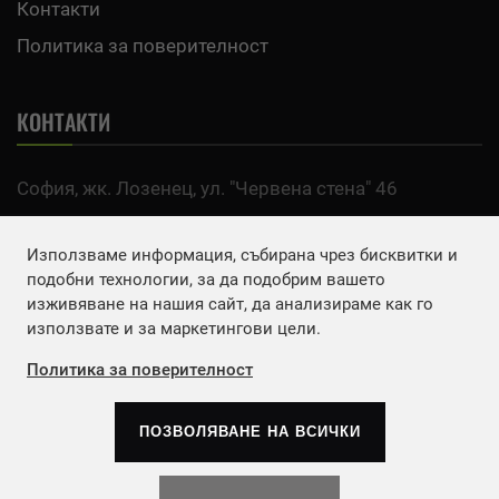
Контакти
Политика за поверителност
КОНТАКТИ
София, жк. Лозенец, ул. "Червена стена" 46
тел:
0700 200 63
Използваме информация, събирана чрез бисквитки и
Email:
office@agro.bg
подобни технологии, за да подобрим вашето
изживяване на нашия сайт, да анализираме как го
използвате и за маркетингови цели.
FACEBOOK
Политика за поверителност
ПОЗВОЛЯВАНЕ НА ВСИЧКИ
Copyrights © 2026
Агенция Европа ЕООД
. | Всички
права запазени.