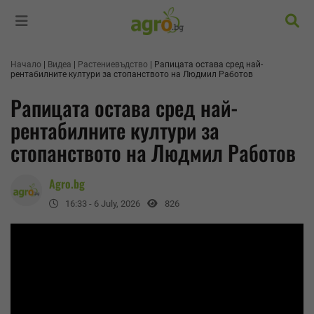
Търс
Начало
Видеа
Растениевъдство
Рапицата остава сред най-
рентабилните култури за стопанството на Людмил Работов
Рапицата остава сред най-
рентабилните култури за
стопанството на Людмил Работов
Agro.bg
16:33 - 6 July, 2026
826