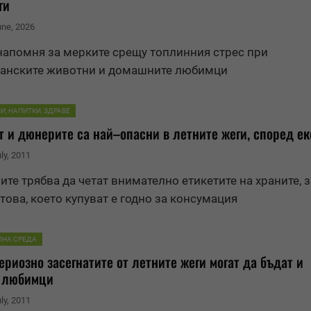
ги
une, 2026
напомня за мерките срещу топлинния стрес при
панските животни и домашните любимци
И, НАПИТКИ, ЗДРАВЕ
 и дюнерите са най–опасни в летните жеги, според ек
uly, 2011
те трябва да четат внимателно етикетите на храните, з
 това, което купуват е годно за консумация
ЛНА СРЕДА
ериозно засегнатите от летните жеги могат да бъдат и
 любимци
uly, 2011