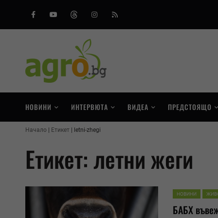
Facebook
Youtube
Threads
Instagram
RSS
НОВИНИ
ИНТЕРВЮТА
ВИДЕА
ПРЕДСТОЯЩО
Начало
Етикет
letni-zhegi
Етикет: летни жеги
НОВИНИ
ЖИВ
БАБХ въвеж