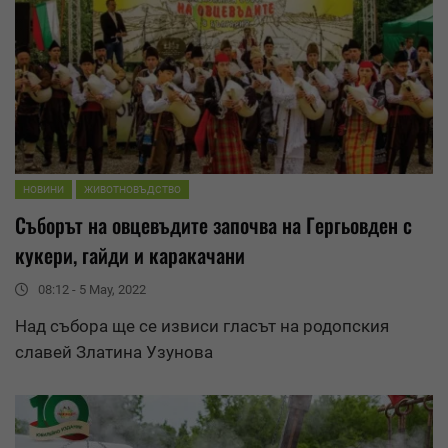
НОВИНИ
ЖИВОТНОВЪДСТВО
Съборът на овцевъдите започва на Гергьовден с
кукери, гайди и каракачани
08:12 - 5 May, 2022
Над събора ще се извиси гласът на родопския
славей Златина Узунова