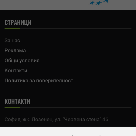
СТРАНИЦИ
За нас
Реклама
Общи условия
Контакти
Политика за поверителност
КОНТАКТИ
София, жк. Лозенец, ул. "Червена стена" 46
тел:
0700 200 63