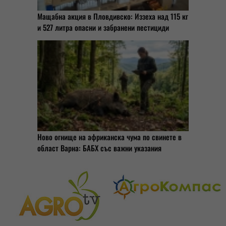
Мащабна акция в Пловдивско: Иззеха над 115 кг
и 527 литра опасни и забранени пестициди
Ново огнище на африканска чума по свинете в
област Варна: БАБХ със важни указания