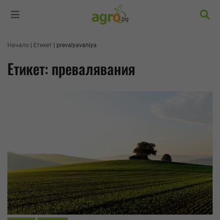
Търс
Начало
Етикет
prevalyavaniya
Етикет: превалявания