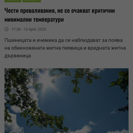
Чести
превалявания
, не се очакват критични
минимални температури
17:28 - 13 April, 2023
Пшеницата и ечемика да се наблюдават за поява
на обикновената житна пиявица и вредната житна
дървеница