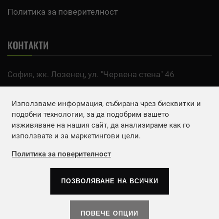
Политика за поверителност
КОНТАКТИ
София, жк. Лозенец, ул. "Червена стена" 46
тел:
0700 200 63
Използваме информация, събирана чрез бисквитки и
Email:
office@agro.bg
подобни технологии, за да подобрим вашето
изживяване на нашия сайт, да анализираме как го
използвате и за маркетингови цели.
FACEBOOK
Политика за поверителност
ПОЗВОЛЯВАНЕ НА ВСИЧКИ
Copyrights © 2026
Агенция Европа ЕООД
. | Всички
права запазени.
ПОВЕЧЕ ОПЦИИ