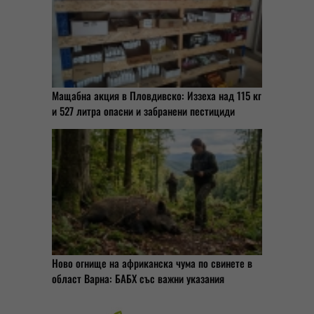
Мащабна акция в Пловдивско: Иззеха над 115 кг
и 527 литра опасни и забранени пестициди
Ново огнище на африканска чума по свинете в
област Варна: БАБХ със важни указания