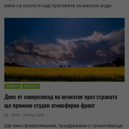
реки са около и над праговете за високи води
НОВИНИ
ВРЕМЕТО
Днес от северозапад на югоизток през страната
ще премине студен атмосферен фронт
10:02 - 24 May, 2016
Ще има
превалявания
, придружени с гръмотевици