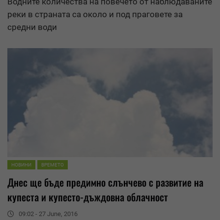
Водните количества на повечето от наблюдаваните
реки в страната са около и под праговете за
средни води
НОВИНИ
ВРЕМЕТО
Днес ще бъде предимно слънчево с развитие на
купеста и купесто-дъждовна облачност
09:02 - 27 June, 2016