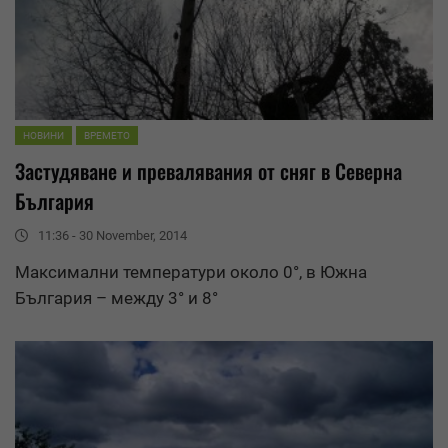
НОВИНИ
ВРЕМЕТО
Застудяване и
превалявания
от сняг в Северна
България
11:36 - 30 November, 2014
Mаксимални температури около 0°, в Южна
България – между 3° и 8°