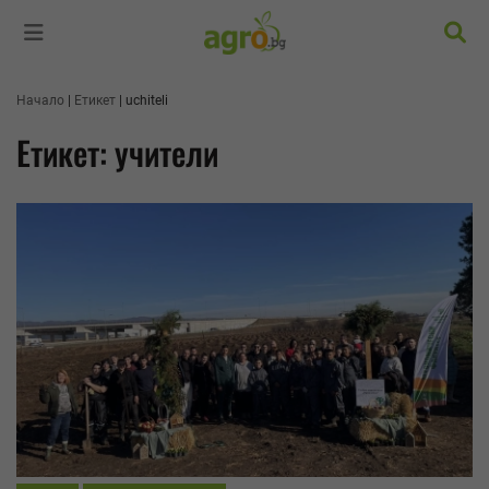
Търс
Начало
Етикет
uchiteli
Етикет: учители