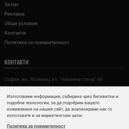
За нас
Реклама
Общи условия
Контакти
Политика за поверителност
КОНТАКТИ
София, жк. Лозенец, ул. "Червена стена" 46
тел:
0700 200 63
Използваме информация, събирана чрез бисквитки и
Email:
office@agro.bg
подобни технологии, за да подобрим вашето
изживяване на нашия сайт, да анализираме как го
използвате и за маркетингови цели.
FACEBOOK
Политика за поверителност