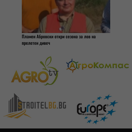
Пламен Абровски откри сезона за лов на
прелетен дивеч