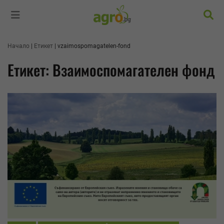
Търс
Начало
Етикет
vzaimospomagatelen-fond
Етикет: Взаимоспомагателен фонд