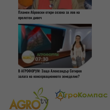
Пламен Абровски откри сезона за лов на
прелетен дивеч
В АГРОФОРУМ: Защо Александър Сотиров
залага на консервационното земеделие?