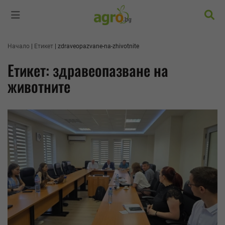
Търс
Начало
Етикет
zdraveopazvane-na-zhivotnite
Етикет: здравеопазване на
животните