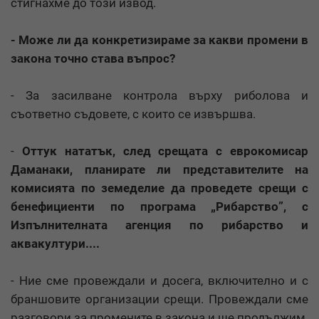
стигнахме до този извод.
- Може ли да конкретизираме за какви промени в
закона точно става въпрос?
- За засилване контрола върху риболова и
съответно съдовете, с които се извършва.
-
Оттук нататък, след срещата с еврокомисар
Даманаки, планирате ли представителите на
комисията по земеделие да проведете срещи с
бенефициенти по програма „Рибарство”, с
Изпълнителната агенция по рибарство и
аквакултури....
- Ние сме провеждали и досега, включително и с
браншовите организации срещи. Провеждали сме
разговори за промените в закона и ще продължим.