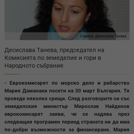
Снимка:
Десислава Танева
Десислава Танева, председател на
Комисията по земеделие и гори в
Народното събрание
- Еврокомисарят по морско дело и рибарство
Мария Даманаки посети на 30 март България. Тя
проведе няколко срещи. След разговорите си със
земеделския министър Мирослав Найденов
еврокомисарят заяви, че се надява през
следващия програмен период страната ни да има
по-добри възможности за финансиране. Мария