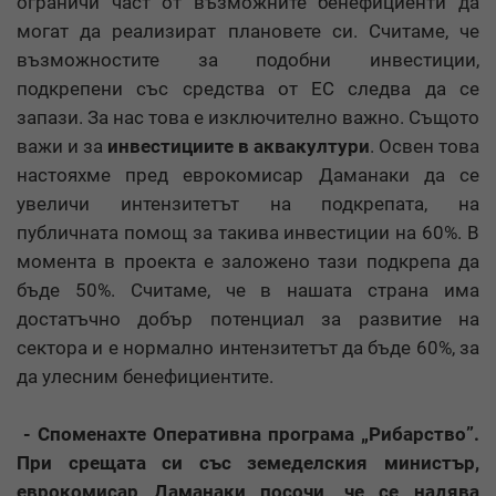
ограничи част от възможните бенефициенти да
могат да реализират плановете си. Считаме, че
възможностите за подобни инвестиции,
подкрепени със средства от ЕС следва да се
запази. За нас това е изключително важно. Същото
важи и за
инвестициите в аквакултури
. Освен това
настояхме пред еврокомисар Даманаки да се
увеличи интензитетът на подкрепата, на
публичната помощ за такива инвестиции на 60%. В
момента в проекта е заложено тази подкрепа да
бъде 50%. Считаме, че в нашата страна има
достатъчно добър потенциал за развитие на
сектора и е нормално интензитетът да бъде 60%, за
да улесним бенефициентите.
- Споменахте Оперативна програма „Рибарство”.
При срещата си със земеделския министър,
еврокомисар Даманаки посочи, че се надява