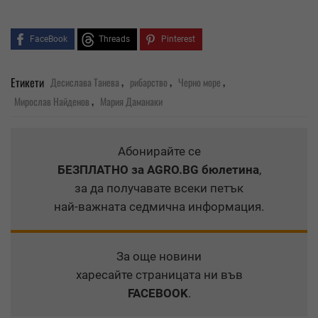
FaceBook
Threads
Pinterest
,
,
,
Етикети
Десислава Танева
рибарство
Черно море
,
Мирослав Найденов
Мария Даманаки
Абонирайте се
БЕЗПЛАТНО
за AGRO.BG бюлетина
,
за да получавате всеки петък
най-важната седмична информация.
За още новини
харесайте страницата ни във
FACEBOOK
.