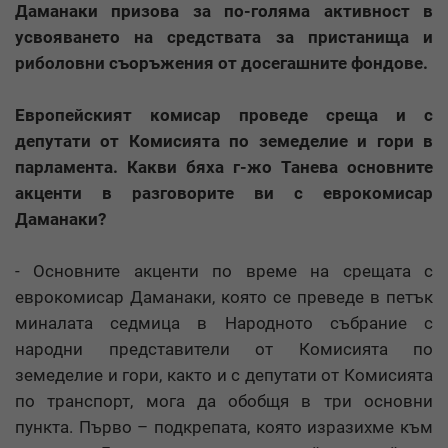
Даманаки призова за по-голяма активност в
усвояването на средствата за пристанища и
риболовни съоръжения от досегашните фондове.
Европейският комисар проведе среща и с
депутати от Комисията по земеделие и гори в
парламента. Какви бяха г-жо Танева основните
акценти в разговорите ви с еврокомисар
Даманаки?
- Основните акценти по време на срещата с
еврокомисар Даманаки, която се преведе в петък
миналата седмица в Народното събрание с
народни представители от Комисията по
земеделие и гори, както и с депутати от Комисията
по транспорт, мога да обобщя в три основни
пункта. Първо – подкрепата, която изразихме към