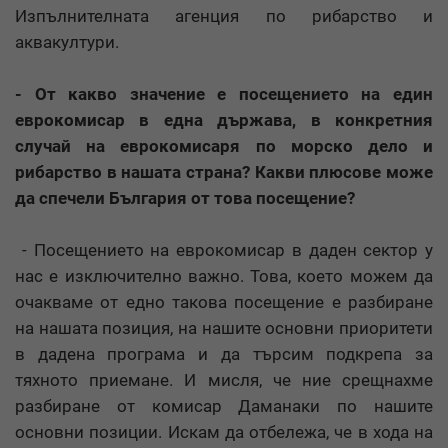
Изпълнителната агенция по рибарство и
аквакултури.
- От какво значение е посещението на един
еврокомисар в една държава, в конкретния
случай на еврокомисаря по морско дело и
рибарство в нашата страна? Какви плюсове може
да спечели България от това посещение?
- Посещението на еврокомисар в даден сектор у
нас е изключително важно. Това, което можем да
очакваме от едно такова посещение е разбиране
на нашата позиция, на нашите основни приоритети
в дадена програма и да търсим подкрепа за
тяхното приемане. И мисля, че ние срещнахме
разбиране от комисар Даманаки по нашите
основни позиции. Искам да отбележа, че в хода на