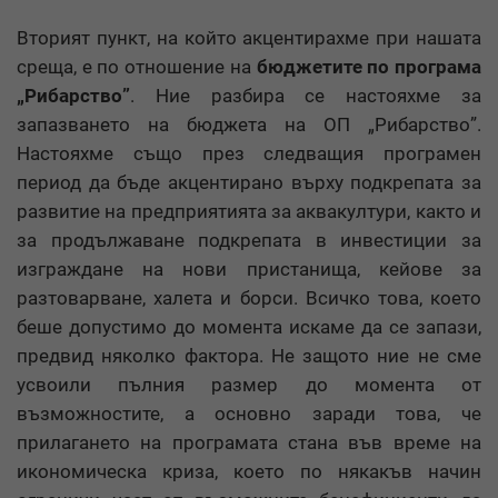
Вторият пункт, на който акцентирахме при нашата
среща, е по отношение на
бюджетите по програма
„Рибарство”
. Ние разбира се настояхме за
запазването на бюджета на ОП „Рибарство”.
Настояхме също през следващия програмен
период да бъде акцентирано върху подкрепата за
развитие на предприятията за аквакултури, както и
за продължаване подкрепата в инвестиции за
изграждане на нови пристанища, кейове за
разтоварване, халета и борси. Всичко това, което
беше допустимо до момента искаме да се запази,
предвид няколко фактора. Не защото ние не сме
усвоили пълния размер до момента от
възможностите, а основно заради това, че
прилагането на програмата стана във време на
икономическа криза, което по някакъв начин