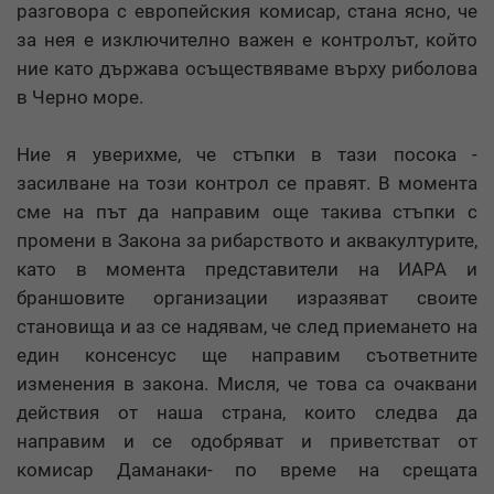
разговора с европейския комисар, стана ясно, че
за нея е изключително важен е контролът, който
ние като държава осъществяваме върху риболова
в Черно море.
Ние я уверихме, че стъпки в тази посока -
засилване на този контрол се правят. В момента
сме на път да направим още такива стъпки с
промени в Закона за рибарството и аквакултурите,
като в момента представители на ИАРА и
браншовите организации изразяват своите
становища и аз се надявам, че след приемането на
един консенсус ще направим съответните
изменения в закона. Мисля, че това са очаквани
действия от наша страна, които следва да
направим и се одобряват и приветстват от
комисар Даманаки- по време на срещата