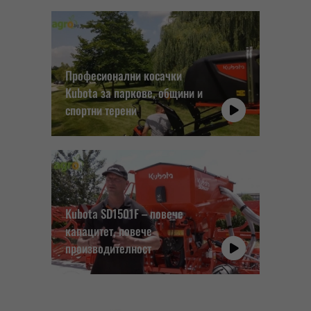
Професионални косачки
Kubota за паркове, общини и
спортни терени
Kubota SD1501F – повече
капацитет, повече
производителност