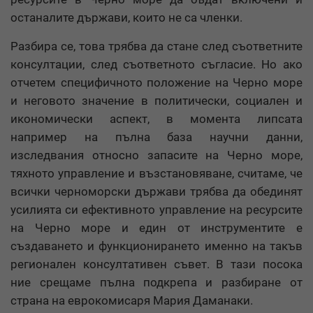
останалите държави, които не са членки.
Разбира се, това трябва да стане след съответните
консултации, след съответното съгласие. Но ако
отчетем специфичното положение на Черно море
и неговото значение в политически, социален и
икономически аспект, в момента липсата
например на пълна база научни данни,
изследвания относно запасите на Черно море,
тяхното управление и възстановяване, считаме, че
всички черноморски държави трябва да обединят
усилията си ефективното управление на ресурсите
на Черно море и един от инструментите е
създаването и функционирането именно на такъв
регионален консултативен съвет. В тази посока
ние срещаме пълна подкрепа и разбиране от
страна на еврокомисаря Мария Даманаки.