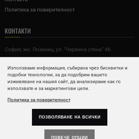
Политика за поверителност
КОНТАКТИ
София, жк. Лозенец, ул. "Червена стена" 46
тел:
0700 200 63
Използваме информация, събирана чрез бисквитки и
Email:
office@agro.bg
подобни технологии, за да подобрим вашето
изживяване на нашия сайт, да анализираме как го
използвате и за маркетингови цели.
FACEBOOK
Политика за поверителност
ПОЗВОЛЯВАНЕ НА ВСИЧКИ
Copyrights © 2026
Агенция Европа ЕООД
. | Всички
права запазени.
ПОВЕЧЕ ОПЦИИ