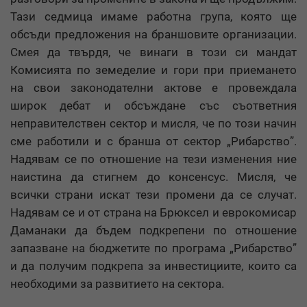
Тази седмица имаме работна група, която ще
обсъди предложения на браншовите организации.
Смея да твърдя, че винаги в този си мандат
Комисията по земеделие и гори при приемането
на свои законодателни актове е провеждала
широк дебат и обсъждане със съответния
неправителствен сектор и мисля, че по този начин
сме работили и с бранша от сектор „Рибарство”.
Надявам се по отношение на тези изменения ние
наистина да стигнем до консенсус. Мисля, че
всички страни искат тези промени да се случат.
Надявам се и от страна на Брюксел и еврокомисар
Даманаки да бъдем подкрепени по отношение
запазване на бюджетите по програма „Рибарство”
и да получим подкрепа за инвестициите, които са
необходими за развитието на сектора.