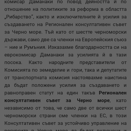
комисар Даманаки по повод дейността й по
отношение на политиките за реформа в областта
„Рибарство”, както и изключителните й усилия за
създаването на Регионален консултативен съвет
за Черно море. Тъй като от шестте черноморски
държави, само две са членки на Европейския съюз
– ние и Румъния. Изказахме благодарността си на
еврокомисар Даманаки за усилията й в тази
посока. Както народните представители от
Комисията по земеделие и гори, така и депутатите
от транспортната комисия настоявахме наистина
да бъдат положени усилия за създаването и
равноправен статут на един такъв
Регионален
консултативен съвет за Черно море
, като
независимо от това, че само две от всички шест
черноморски страни сме членки на ЕС, в този
Консултативен съвет за устойчиво управление на
ресурсите в Черно море да бъдат включени и