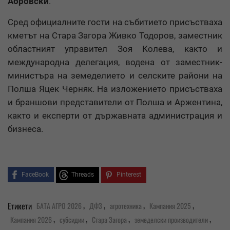
Абровски
.
Сред официалните гости на събитието присъстваха
кметът на Стара Загора Живко Тодоров, заместник
областният управител Зоя Колева, както и
международна делегация, водена от заместник-
министъра на земеделието и селските райони на
Полша Яцек Черняк. На изложението присъстваха
и браншови представители от Полша и Аржентина,
както и експерти от държавната администрация и
бизнеса.
FaceBook
Threads
Pinterest
,
,
,
,
Етикети
БАТА АГРО 2026
ДФЗ
агротехника
Кампания 2025
,
,
,
,
Кампания 2026
субсидии
Стара Загора
земеделски производители