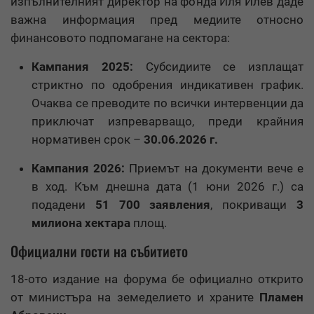
изпълнителният директор на фонда Иля Илев даде
важна информация пред медиите относно
финансовото подпомагане на сектора:
Кампания 2025:
Субсидиите се изплащат
стриктно по одобрения индикативен график.
Очаква се преводите по всички интервенции да
приключат изпреварващо, преди крайния
нормативен срок –
30.06.2026 г.
Кампания 2026:
Приемът на документи вече е
в ход. Към днешна дата (1 юни 2026 г.) са
подадени
51 700 заявления
, покриващи
3
милиона хектара
площ.
Официални гости на събитието
18-ото издание на форума бе официално открито
от министъра на земеделието и храните
Пламен