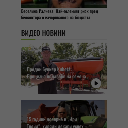
Веселина Ралчева: Най-големият риск пред
биосектора е изчерпването на бюджета
ВИДЕО НОВИНИ
Преден бункер Kubota:
Прецизно подаване на семена
и тор
15 години доверие в „Ири
Трейд“, хиляди декари успех –