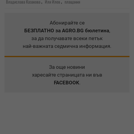
,
,
Владислава Казакова
Иля Илев
плащания
Абонирайте се
БЕЗПЛАТНО
за AGRO.BG бюлетина
,
за да получавате всеки петък
най-важната седмична информация.
За още новини
харесайте страницата ни във
FACEBOOK
.