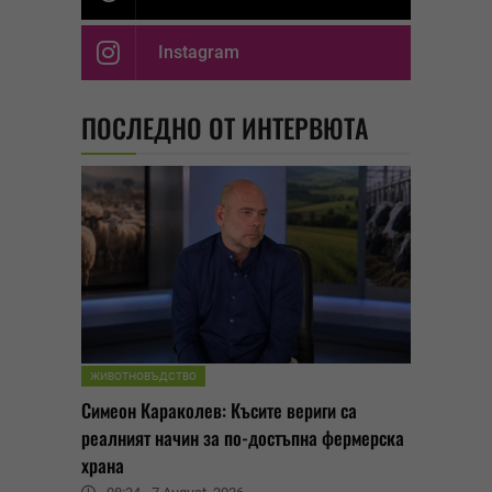
Instagram
ПОСЛЕДНО ОТ ИНТЕРВЮТА
ЖИВОТНОВЪДСТВО
Симеон Караколев: Късите вериги са
реалният начин за по-достъпна фермерска
храна