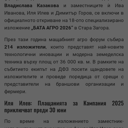
Владислава Казакова
и заместниците ѝ Ива
Иванова, Иля Илев и Димитър Горов, се включи в
официалното откриване на 18-ото специализирано
изложение
„БАТА АГРО 2026“
в Стара Загора.
През тази година мащабният агро форум събира
214 изложители
, които представят най-новите
технологични иновации и модерна земеделска
техника върху площ от 36 000 кв. м. В рамките на
събитието екипът на ДФЗ посети щандовете на
изложителите и проведе поредица от срещи с
представители на браншови организации и
фермери.
Иля Илев: Плащанията за Кампания 2025
приключват преди 30 юни
По време на изложението заместник-