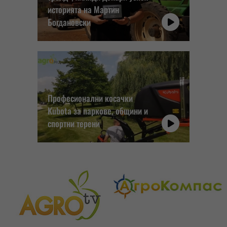
историята на Мартин
Богдановски
Професионални косачки
Kubota за паркове, общини и
спортни терени