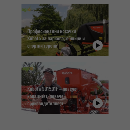
Професионални косачки
Kubota за паркове, общини и
спортни терени
Kubota SD1501F – повече
капацитет, повече
производителност