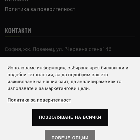
Политика за поверителност
КОНТАКТИ
София, жк. Лозенец, ул. "Червена стена" 46
тел:
0700 200 63
Използваме информация, събирана чрез бисквитки и
Email:
office@agro.bg
подобни технологии, за да подобрим вашето
изживяване на нашия сайт, да анализираме как го
използвате и за маркетингови цели.
FACEBOOK
Политика за поверителност
ПОЗВОЛЯВАНЕ НА ВСИЧКИ
Copyrights © 2026
Агенция Европа ЕООД
. | Всички
права запазени.
ПОВЕЧЕ ОПЦИИ