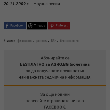
20.11.2009 г.
Научна сесия
FaceBook
Threads
Pinterest
,
,
,
Етикети
физиология
растения
БАН
биотехнология
Абонирайте се
БЕЗПЛАТНО
за AGRO.BG бюлетина
,
за да получавате всеки петък
най-важната седмична информация.
За още новини
харесайте страницата ни във
FACEBOOK
.