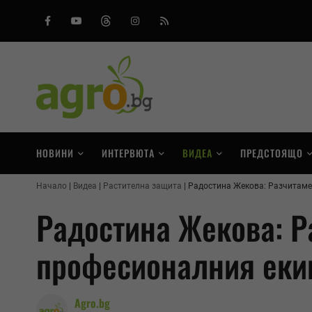
Facebook
Youtube
Threads
Instagram
RSS
НОВИНИ
ИНТЕРВЮТА
ВИДЕА
ПРЕДСТОЯЩО
Начало
Видеа
Растителна защита
Радостина Жекова: Разчитаме
Радостина Жекова: Р
професионалния еки
Agro.bg