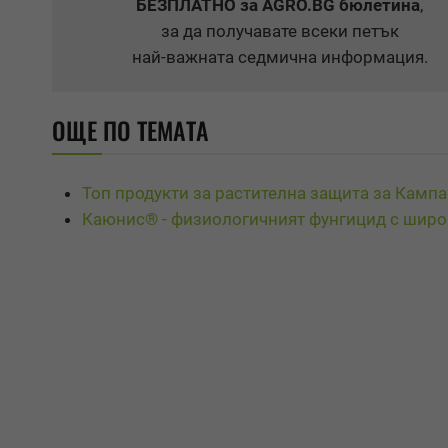
БЕЗПЛАТНО
за AGRO.BG бюлетина
,
за да получавате всеки петък
най-важната седмична информация.
ОЩЕ ПО ТЕМАТА
Топ продукти за растителна защита за Камп
Каюнис® - физиологичният фунгицид с широ