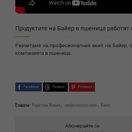
Продуктите на Байер в пшеница работят
Разчитаме на професионалния екип на Байер, з
компанията в пшеница.
FaceBook
Threads
Pinterest
,
,
Етикети
Радостина Жекова
професионален екип
Байер
Абонирайте се