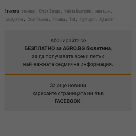
,
,
,
,
Етикети
семинар
Стара Загора
Кубота България
иновации
,
,
,
,
,
земеделие
Семо Семков
Pudama
TIM
Right spot
AgLeader
Абонирайте се
БЕЗПЛАТНО
за AGRO.BG бюлетина
,
за да получавате всеки петък
най-важната седмична информация.
За още новини
харесайте страницата ни във
FACEBOOK
.