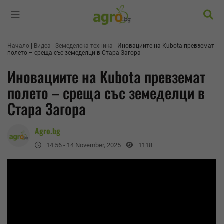
Търс
Начало
Видеа
Земеделска техника
Иновациите на Kubota превземат
полето – среща със земеделци в Стара Загора
Иновациите на Kubota превземат
полето – среща със земеделци в
Стара Загора
Agro.bg
14:56 - 14 November, 2025
1118