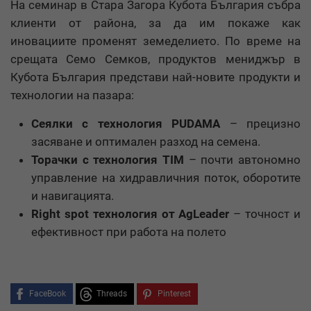
На семинар в Стара Загора Кубота България събра
клиенти от района, за да им покаже как
иновациите променят земеделието. По време на
срещата Семо Семков, продуктов мениджър в
Кубота България представи най-новите продукти и
технологии на пазара:
Сеялки с технология PUDAMA
– прецизно
засяване и оптимален разход на семена.
Торачки с технология TIM
– почти автономно
управление на хидравличния поток, оборотите
и навигацията.
Right spot технология от AgLeader
– точност и
ефективност при работа на полето
FaceBook
Threads
Pinterest