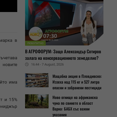
марка в
ЛЮБОПИТНО
В АГРОФОРУМ: Защо Александър Сотиров
залага на консервационното земеделие?
ъчетава
 новите
16:44 - 7 August, 2026
Мащабна акция в Пловдивско:
Иззеха над 115 кг и 527 литра
ойто има
опасни и забранени пестициди
Ново огнище на африканска
ат и 15%
чума по свинете в област
мениджър
Варна: БАБХ със важни
указания