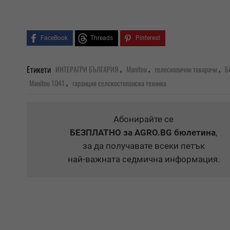
FaceBook
Threads
Pinterest
,
,
,
Етикети
ИНТЕРАГРИ БЪЛГАРИЯ
Manitou
телескопични товарачи
Б
,
Manitou 1041
гаранция селскостопанска техника
Абонирайте се
БЕЗПЛАТНО
за AGRO.BG бюлетина
,
за да получавате всеки петък
най-важната седмична информация.