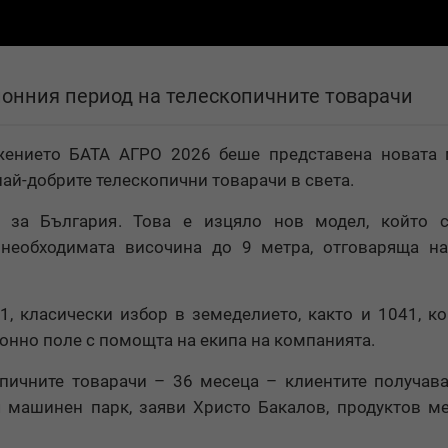
ционния период на телескопичните товарачи
жението БАТА АГРО 2026 беше представена новата 
най-добрите телескопични товарачи в света.
за България. Това е изцяло нов модел, който с
необходимата височина до 9 метра, отговаряща на
1, класически избор в земеделието, както и 1041, к
нно поле с помощта на екипа на компанията.
пичните товарачи – 36 месеца – клиентите получав
ия машинен парк, заяви Христо Бакалов, продуктов 