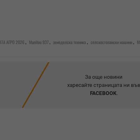
,
,
,
,
АТА АГРО 2026
Manitou 937
земеделска техника
селскостопански машини
M
За още новини
харесайте страницата ни въ
FACEBOOK
.