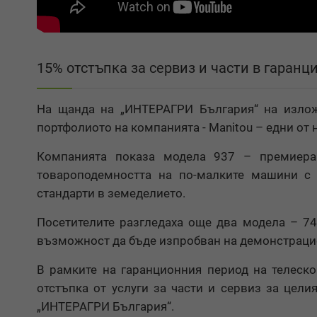
15% отстъпка за сервиз и части в гаран
На щанда на „ИНТЕРАГРИ България“ на изло
портфолиото на компанията - Manitou – едни от 
Компанията показа модела 937 – премиера 
товароподемността на по-малките машини с 
стандарти в земеделието.
Посетителите разгледаха още два модела – 74
възможност да бъде изпробван на демонстрацио
В рамките на гаранционния период на телеско
отстъпка от услуги за части и сервиз за цел
„ИНТЕРАГРИ България“.