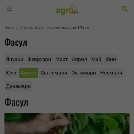
Търс
Начало
Агрокалендар
Растениевъдство
Фасул
Фасул
Януари
Февруари
Март
Април
Май
Юни
Юли
Август
Септември
Октомври
Ноември
Декември
Фасул