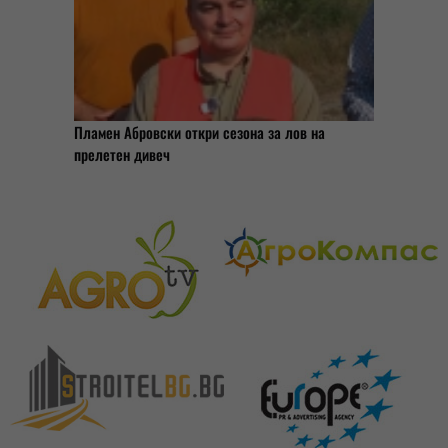
Пламен Абровски откри сезона за лов на
прелетен дивеч