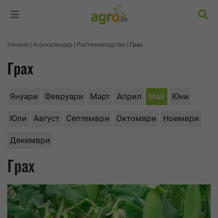
Търс
Начало
Агрокалендар
Растениевъдство
Грах
Грах
Януари
Февруари
Март
Април
Май
Юни
Юли
Август
Септември
Октомври
Ноември
Декември
Грах