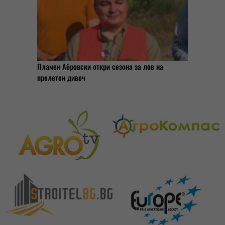
Пламен Абровски откри сезона за лов на
прелетен дивеч